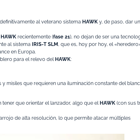
 definitivamente al veterano sistema
HAWK
y, de paso, dar u
s
HAWK
recientemente (
fase 21
), no dejan de ser una tecnolo
te al sistema
IRIS-T SLM
, que es, hoy por hoy, el «heredero
cance en Europa.
blero para el relevo del
HAWK
:
y misiles que requieren una iluminación constante del blanc
n tener que orientar el lanzador, algo que el
HAWK
(con sus t
frarrojo de alta resolución, lo que permite atacar múltiples