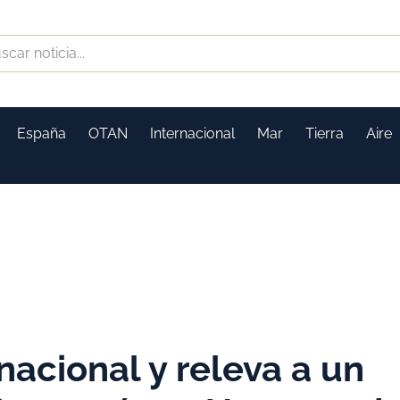
España
OTAN
Internacional
Mar
Tierra
Aire
nacional y releva a un