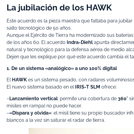
La jubilación de los HAWK
Este acuerdo es la pieza maestra que faltaba para jubilar
salto tecnológico de 50 años.
Aunque el Ejército de Tierra ha modernizado sus batería
de los años 60. El acuerdo
Indra-Diehl
apunta directamen
natural y tecnológico para la defensa aérea de medio al
Dejen que les explique por qué este acuerdo cambia el ta
1. De un sistema «analógico» a uno 100% digital
El
HAWK
es un sistema pesado, con radares voluminosos 
El nuevo sistema basado en el
IRIS-T SLM
ofrece:
–
Lanzamiento vertical
: permite una cobertura de
360°
si
misiles en rampa) no puede hacer.
–
«Dispara y olvida»
: el misil tiene su propio buscador in
blancos a la vez sin saturar el radar de tierra.