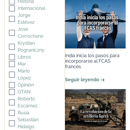
Historia
Internacional
Jorge
Estévez
José
Corrochano
Krystian
Pograniczny
India inicia los pasos para
Libros
incorporarse al FCAS
Mar
francés
Mario
López
Seguir leyendo
Opinión
OTAN
Roberto
Escámez
Rusia
Sebastián
Hidalgo