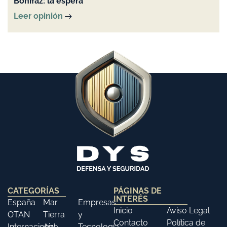
Bonifaz: la espera
Leer opinión
CATEGORÍAS
PÁGINAS DE
INTERÉS
España
Mar
Empresas
Inicio
Aviso Legal
OTAN
Tierra
y
Contacto
Política de
Internacional
Aire
Tecnología