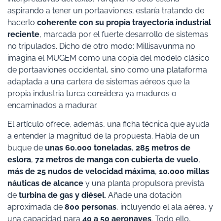
aspirando a tener un portaaviones; estaría tratando de
hacerlo
coherente con su propia trayectoria industrial
reciente
, marcada por el fuerte desarrollo de sistemas
no tripulados. Dicho de otro modo: Millisavunma no
imagina el MUGEM como una copia del modelo clásico
de portaaviones occidental, sino como una plataforma
adaptada a una cartera de sistemas aéreos que la
propia industria turca considera ya maduros o
encaminados a madurar.
El artículo ofrece, además, una ficha técnica que ayuda
a entender la magnitud de la propuesta. Habla de un
buque de
unas 60.000 toneladas
,
285 metros de
eslora
,
72 metros de manga con cubierta de vuelo
,
más de 25 nudos de velocidad máxima
,
10.000 millas
náuticas de alcance
y una planta propulsora prevista
de
turbina de gas y diésel
. Añade una dotación
aproximada de
800 personas
, incluyendo el ala aérea, y
una capacidad para
40 a 50 aeronaves
. Todo ello,