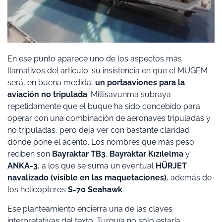
En ese punto aparece uno de los aspectos más
llamativos del artículo: su insistencia en que el MUGEM
será, en buena medida,
un portaaviones para la
aviación no tripulada
. Millisavunma subraya
repetidamente que el buque ha sido concebido para
operar con una combinación de aeronaves tripuladas y
no tripuladas, pero deja ver con bastante claridad
dónde pone el acento. Los nombres que más peso
reciben son
Bayraktar TB3
,
Bayraktar Kızılelma
y
ANKA-3
, a los que se suma un eventual
HÜRJET
navalizado (visible en las maquetaciones)
, además de
los helicópteros
S-70 Seahawk
.
Ese planteamiento encierra una de las claves
interpretativas del texto. Turquía no sólo estaría