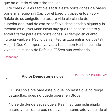
que ha durado el portadrones Iraní.
Tú te crees que es factible sacar a este portaviones de paseo
por el mar egeo sin Cap por el Egeo y tropecientos F35 y
Rafale de su amiguito de toda la vida ejerciendo de
superioridad total de esa zona??.No tiene sentido alguno y la
medida es quevel Kaan naval hay que rediseñarlo entero y
entrará tarde para este portaviones. Al tiempo en cuanto
Turquía vuelve al F35 lo van a integrar ….si entran de vuelta?
Hurjet? Que Cap operativa vas a hacer con Hurjets cuando
vive en un mundo de Rafale o F35:en sun vecindario
Responder
11/03/2026 a las 11:48 AM
Víctor Demóstenes
dice:
El F35C no sirve para este buque, no hasta que no tenga
catapultas, pues no puede operar en Stobar.
No sé de dónde sacas que el Kaan hay que rediseñarlo
entero y que los turcos no hayan contemplado ya desde el