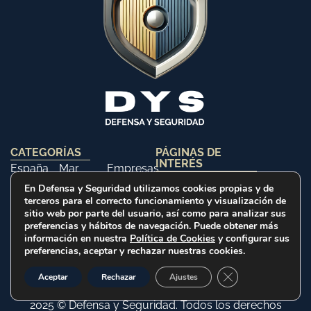
CATEGORÍAS
PÁGINAS DE
INTERÉS
España
Mar
Empresas
Inicio
Aviso Legal
OTAN
Tierra
y
En Defensa y Seguridad utilizamos cookies propias y de
Contacto
Política de
terceros para el correcto funcionamiento y visualización de
Internacional
Aire
Tecnología
Libros
Privacidad
sitio web por parte del usuario, así como para analizar sus
Opinión
Libros
Ferias y
preferencias y hábitos de navegación. Puede obtener más
Política de
Eventos
información en nuestra
Política de Cookies
y configurar sus
Cookies
preferencias, aceptar y rechazar nuestras cookies.
Historia
Cerrar el banner d
Aceptar
Rechazar
Ajustes
2025 © Defensa y Seguridad. Todos los derechos