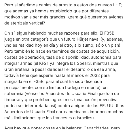
Pero si añadimos cables de arresto a estos dos nuevos LHD,
que además ya hemos establecido que por diferentes
motivos van a ser más grandes, ¿para qué queremos aviones
de aterrizaje vertical?
Oh sí, sigue habiendo muchas razones para ello. El F35B
juega en otra categoría que un futuro Hürjet naval (y, además,
uno es realidad hoy en día y el otro, a lo sumo, sólo un plan).
Pero también lo hace en términos de costes de adquisición,
costes de operación, tasa de disponibilidad, autonomía para
integrar armas (el KF21 ya integra los Spear3, mientras que
Gran Bretaña, a pesar de liderar el desarrollo de ese arma,
todavía tiene que esperar hasta al menos el 2032 para
integrarla en el F35B, para el cual ha sido diseñada
principalmente, con su limitada bodega en mente), un
soberanía (véase los Acuerdos de Usuario Final que han de
firmarse y que prohíben agresiones (una acción preventiva
podría ser interpretada así) contra amigos de los EE. UU. (Los
Acuerdos de Usuario Final norteamericanos imponen muchas
más limitaciones que los franceses o israelíes).
Aquí hay que poner cosas en la balanza: Capacidades, pero