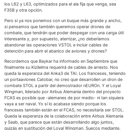
los L62 y L63, optimizados para el ala fija que venga, sea
F35B y otra opción.
Pero si ya nos ponemos con un buque más grande y ancho,
si pensamos que también queremos operar drones de
combate, que tendrán que poder despegar con una carga útil
interesante y, por supuesto, aterrizar, ¿no deberíamos
abandonar las operaciones VSTOL e incluir cables de
detención para abrir el abanico de aviones y drones?
Recordemos que Baykar ha informado en Septiembre que
finalmente su Kizilelma requerirá de cables de arresto. Nos
queda la esperanza del Anka3 de TAI. Los franceses, teniendo
un portaaviones Catobar, no creo que desarrollen un dron de
combate STOL a partir del demostrador nEUROn. Y el Loyal
Wingman, liderado por Airbus Alemania dentro del proyecto
FCAS es posible que -alemanes de por medio- ni tan siquiera
vaya a ser naval. Yo sí lo acabase siendo porque los
franceses también están en el FCAS, no necesitaría ser STOL.
Queda la esperanza de la colaboración entre Airbus Alemania
y Saab, que parece que están desarrollando algo juntos,
quizás en sustitución del Loyal Wingman. Suecos mediante,