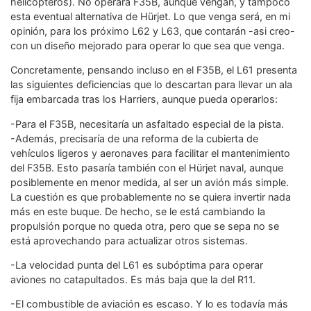
helicópteros). No operará F35B, aunque vengan, y tampoco
esta eventual alternativa de Hürjet. Lo que venga será, en mi
opinión, para los próximo L62 y L63, que contarán -asi creo-
con un diseño mejorado para operar lo que sea que venga.
Concretamente, pensando incluso en el F35B, el L61 presenta
las siguientes deficiencias que lo descartan para llevar un ala
fija embarcada tras los Harriers, aunque pueda operarlos:
-Para el F35B, necesitaría un asfaltado especial de la pista.
-Además, precisaría de una reforma de la cubierta de
vehículos ligeros y aeronaves para facilitar el mantenimiento
del F35B. Esto pasaría también con el Hürjet naval, aunque
posiblemente en menor medida, al ser un avión más simple.
La cuestión es que probablemente no se quiera invertir nada
más en este buque. De hecho, se le está cambiando la
propulsión porque no queda otra, pero que se sepa no se
está aprovechando para actualizar otros sistemas.
-La velocidad punta del L61 es subóptima para operar
aviones no catapultados. Es más baja que la del R11.
-El combustible de aviación es escaso. Y lo es todavía más