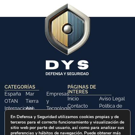
CATEGORÍAS
PÁGINAS DE
INTERÉS
España
Mar
Empresas
Inicio
Aviso Legal
OTAN
Tierra
y
Contacto
Política de
Internacional
Aire
Tecnología
Libros
Privacidad
Opinión
Libros
Ferias y
En Defensa y Seguridad utilizamos cookies propias y de
Política de
terceros para el correcto funcionamiento y visualización de
Eventos
Cookies
sitio web por parte del usuario, así como para analizar sus
Historia
preferencias y hábitos de navegación. Puede obtener más