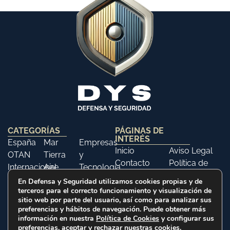
CATEGORÍAS
PÁGINAS DE
INTERÉS
España
Mar
Empresas
Inicio
Aviso Legal
OTAN
Tierra
y
Contacto
Política de
Internacional
Aire
Tecnología
Libros
Privacidad
Opinión
Libros
Ferias y
En Defensa y Seguridad utilizamos cookies propias y de
Política de
terceros para el correcto funcionamiento y visualización de
Eventos
sitio web por parte del usuario, así como para analizar sus
Cookies
Historia
preferencias y hábitos de navegación. Puede obtener más
información en nuestra
Política de Cookies
y configurar sus
preferencias, aceptar y rechazar nuestras cookies.