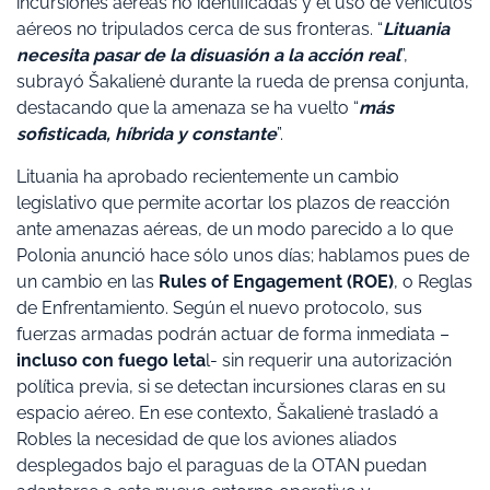
incursiones aéreas no identificadas y el uso de vehículos
aéreos no tripulados cerca de sus fronteras. “
Lituania
necesita pasar de la disuasión a la acción real
”,
subrayó Šakalienė durante la rueda de prensa conjunta,
destacando que la amenaza se ha vuelto “
más
sofisticada, híbrida y constante
”.
Lituania ha aprobado recientemente un cambio
legislativo que permite acortar los plazos de reacción
ante amenazas aéreas, de un modo parecido a lo que
Polonia anunció hace sólo unos días; hablamos pues de
un cambio en las
Rules of Engagement (ROE)
, o Reglas
de Enfrentamiento. Según el nuevo protocolo, sus
fuerzas armadas podrán actuar de forma inmediata –
incluso con fuego leta
l- sin requerir una autorización
política previa, si se detectan incursiones claras en su
espacio aéreo. En ese contexto, Šakalienė trasladó a
Robles la necesidad de que los aviones aliados
desplegados bajo el paraguas de la OTAN puedan