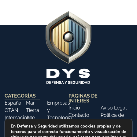
CATEGORÍAS
PÁGINAS DE
INTERÉS
España
Mar
Empresas
Inicio
Aviso Legal
OTAN
Tierra
y
Contacto
Política de
Internacional
Aire
Tecnología
Libros
Privacidad
Opinión
Libros
Ferias y
En Defensa y Seguridad utilizamos cookies propias y de
Política de
terceros para el correcto funcionamiento y visualización de
Eventos