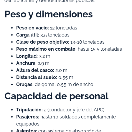
del fabricante y demostraciones públicas:
Peso y dimensiones
Peso en vacío:
12 toneladas
Carga útil:
3,5 toneladas
Clase de peso objetivo:
13-18 toneladas
Peso máximo en combate:
hasta 15,5 toneladas
Longitud:
7,2 m
Anchura:
2,9 m
Altura del casco:
2,0 m
Distancia al suelo:
0,55 m
Orugas:
de goma, 0,55 m de ancho
Capacidad de personal
Tripulación:
2 (conductor y jefe del APC)
Pasajeros:
hasta 10 soldados completamente
equipados
Asientos:
con sistema de absorción de