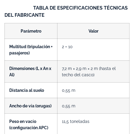
TABLA DE ESPECIFICACIONES TÉCNICAS
DEL FABRICANTE
Parámetro
Valor
Multitud (tripulación +
2 + 10
pasajeros)
Dimensiones (L x An x
7,2 m × 2,9 m × 2 m (hasta el
Al)
techo del casco)
Distancia al suelo
0,55 m
Ancho de vía (orugas)
0,55 m
Peso en vacío
11,5 toneladas
(configuración APC)