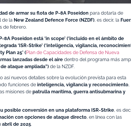
dad de armar su flota de P-8A Poseidon
para dotarla de
l de la
New Zealand Defence Force (NZDF)
, es decir, la
Fuer
s de febrero.
 P-8A Poseidon está ‘in scope’ (‘incluido en el ámbito de
grada ‘ISR-Strike’ (‘inteligencia, vigilancia, reconocimien
y Plan 25’ (
Plan de Capacidades de Defensa de Nueva
armas lanzadas desde el aire
dentro del programa más amp
 de ataque ampliada”)
de la NZDF.
 así nuevos detalles sobre la evolución prevista para esta
do funciones de
inteligencia, vigilancia y reconocimiento
,
las misiones de
patrulla marítima, guerra antisubmarina y
su posible conversión en una plataforma ISR-Strike
, es deci
mación con opciones de ataque directo
, en línea con las
n
abril de 2025
.