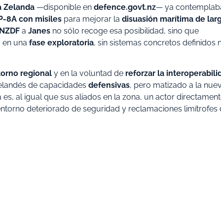
a Zelanda
—disponible en
defence.govt.nz
— ya contemplab
P-8A con misiles
para mejorar la
disuasión marítima de lar
NZDF
a
Janes
no sólo recoge esa posibilidad, sino que
a en una
fase exploratoria
, sin sistemas concretos definidos n
torno regional
y en la voluntad de
reforzar la interoperabili
zelandés de capacidades
defensivas
, pero matizado a la nue
 es, al igual que sus aliados en la zona, un actor directamen
ntorno deteriorado de seguridad y reclamaciones limítrofes