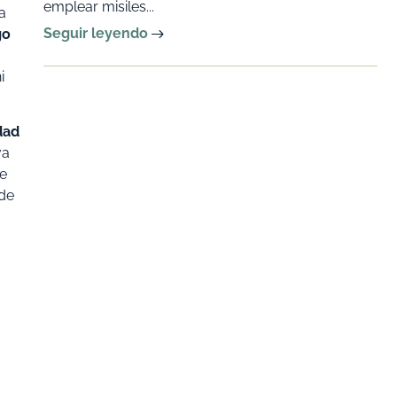
emplear misiles...
a
Seguir leyendo
go
i
dad
va
te
 de