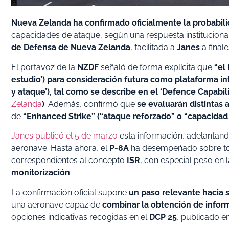
Nueva Zelanda ha confirmado oficialmente la probabili
capacidades de ataque, según una respuesta instituciona
de Defensa de Nueva Zelanda
, facilitada a
Janes
a finale
El portavoz de la
NZDF
señaló de forma explícita que
“el
estudio’) para consideración futura como plataforma inte
y ataque’), tal como se describe en el ‘Defence Capabilit
Zelanda
)
. Además, confirmó que
se evaluarán distintas 
de
“Enhanced Strike” (“ataque reforzado” o “capacidad
Janes publicó el 5 de marzo
esta información, adelantando
aeronave. Hasta ahora, el
P-8A
ha desempeñado sobre to
correspondientes al concepto
ISR
, con especial peso en 
monitorización
.
La confirmación oficial supone
un paso relevante hacia 
una aeronave capaz de
combinar la obtención de infor
opciones indicativas recogidas en el
DCP 25
, publicado e