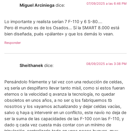
07/09/2025 a las 6:46 PM
Miguel Arciniega
dice:
Lo importante y realista serían 7 F-110 y 6 S-80….
Pero él mundo es de los Osados… Sí la SMART 8.000 está
bien diseñada, pués «pálante» y que los demás lo vean.
Responder
08/09/2025 a las 3:38 PM
Sheithanek
dice:
Pensándolo fríamente y tal vez con una reducción de celdas,
xq sería un despilfarro llevar tanto misil, como si estos fueran
eternos o la velocidad q avanza la tecnología, no quedar
obsoletos en unos años, a no ser q los fabriquemos tb
nosotros y los vayamos actualizando y dejar celdas vacías,
salvo q haya q intervenir en un conflicto, este navío no deja de
ser la suma de las capacidades de las F-100 con las F-110, y
dado q cada vez cuesta más contar con un mínimo de
tripulación, centralizarlo todo en unos pocos buques, muy