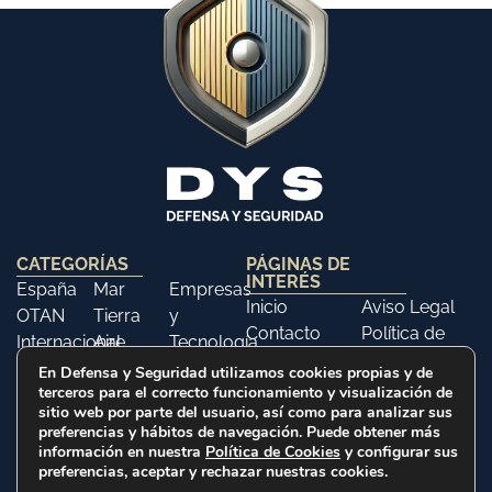
CATEGORÍAS
PÁGINAS DE
INTERÉS
España
Mar
Empresas
Inicio
Aviso Legal
OTAN
Tierra
y
Contacto
Política de
Internacional
Aire
Tecnología
Libros
Privacidad
Opinión
Libros
Ferias y
En Defensa y Seguridad utilizamos cookies propias y de
Política de
terceros para el correcto funcionamiento y visualización de
Eventos
sitio web por parte del usuario, así como para analizar sus
Cookies
Historia
preferencias y hábitos de navegación. Puede obtener más
información en nuestra
Política de Cookies
y configurar sus
preferencias, aceptar y rechazar nuestras cookies.