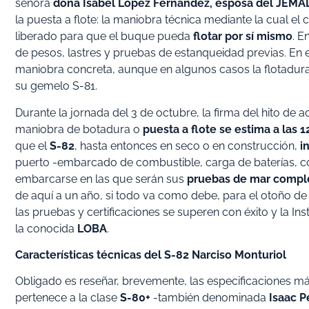
señora
doña Isabel López Fernández, esposa del JEMA
la puesta a flote: la maniobra técnica mediante la cual 
liberado para que el buque pueda
flotar por sí mismo
. E
de pesos, lastres y pruebas de estanqueidad previas. En 
maniobra concreta, aunque en algunos casos la flotadura 
su gemelo S-81.
Durante la jornada del 3 de octubre, la firma del hito d
maniobra de botadura o
puesta a flote se estima a las 1
que el
S-82
, hasta entonces en seco o en construcción,
i
puerto -embarcado de combustible, carga de baterías, c
embarcarse en las que serán sus
pruebas de mar compl
de aquí a un año, si todo va como debe, para el otoño de 2
las pruebas y certificaciones se superen con éxito y la In
la conocida
LOBA
.
Características técnicas del S-82 Narciso Monturiol
Obligado es reseñar, brevemente, las especificaciones m
pertenece a la clase
S-80+
-también denominada
Isaac P