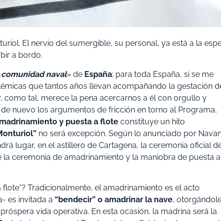
iol. El nervio del sumergible, su personal, ya está a la esp
bir a bordo.
«
comunidad naval
» de
España
; para toda España, si se me
olémicas que tantos años llevan acompañando la gestación d
y, como tal, merece la pena acercarnos a él con orgullo y
r de nuevo los argumentos de fricción en torno al Programa,
madrinamiento y puesta a flote
constituye un hito
Monturiol”
no será excepción. Según lo anunciado por Navan
drá lugar, en el astillero de Cartagena, la ceremonia oficial d
e la ceremonia de amadrinamiento y la maniobra de puesta a
flote”? Tradicionalmente, el amadrinamiento es el acto
- es invitada a
“bendecir” o amadrinar la nave
, otorgándol
róspera vida operativa. En esta ocasión, la madrina será la