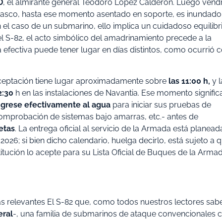
D
, el almirante general Teodoro López Calderón. Luego vend
el casco, hasta ese momento asentado en soporte, es inundado
n el caso de un submarino, ello implica un cuidadoso equilibr
el S-82, el acto simbólico del amadrinamiento precede a la
efectiva puede tener lugar en días distintos, como ocurrió 
e aceptación tiene lugar aproximadamente sobre
las 11:00 h,
y l
2:30
h en las instalaciones de Navantia. Ese momento signific
ngrese efectivamente al agua
para iniciar sus pruebas de
omprobación de sistemas bajo amarras, etc.- antes de
etas
. La entrega oficial al servicio de la Armada está planead
026; si bien dicho calendario, huelga decirlo, está sujeto a 
stitución lo acepte para su Lista Oficial de Buques de la Arma
ás relevantes El S-82 que, como todos nuestros lectores sab
eral
-, una familia de submarinos de ataque convencionales 