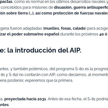
pactas
, como es normal en los últimos desarrollos navales 
n concebidos para misiones de
disuasión, guerra antisuperfi
ión sobre tierra (…), así como protección de fuerzas navale
tagena fueron adaptadas (
muelles, fosas, calado
) para acoge
lizar el poder submarino español
durante los próximos
40 ó
 la introducción del AIP.
ntes, y también polémicos, del programa S-80 es la progres
S-81 y S-82) no contarán con AIP, como decíamos, al moment
rena posterior, esperemos que la primera.
na,
proyectada hacia 2031
. Antes de esa fecha, el S-81 podría
antes
.