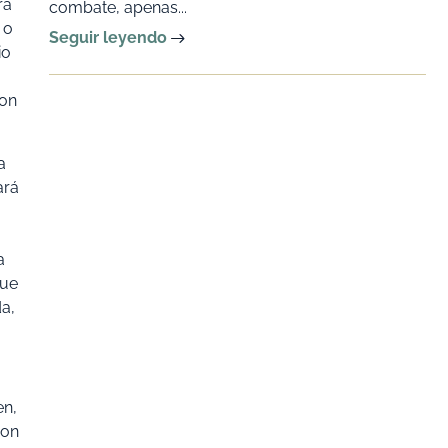
rá
combate, apenas...
 o
Seguir leyendo
io
con
a
ará
a
que
da,
en,
con