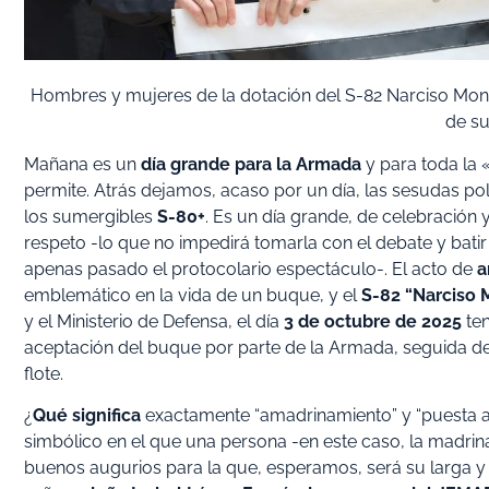
Hombres y mujeres de la dotación del S-82 Narciso Montur
de su
Mañana es un
día grande para la Armada
y para toda la 
permite. Atrás dejamos, acaso por un día, las sesudas p
los sumergibles
S-80+
. Es un día grande, de celebración 
respeto -lo que no impedirá tomarla con el debate y bati
apenas pasado el protocolario espectáculo-. El acto de
a
emblemático en la vida de un buque, y el
S-82 “Narciso 
y el Ministerio de Defensa, el día
3 de octubre de 2025
ten
aceptación del buque por parte de la Armada, seguida d
flote.
¿
Qué significa
exactamente “amadrinamiento” y “puesta a 
simbólico en el que una persona -en este caso, la madrina
buenos augurios para la que, esperamos, será su larga y p