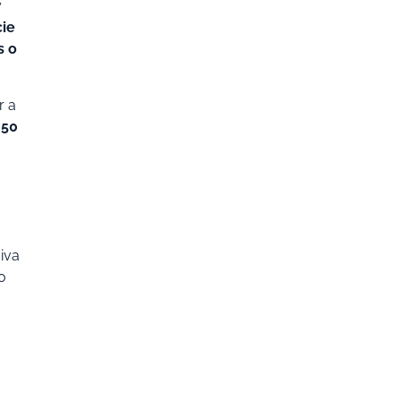
y
cie
s o
r a
 50
iva
o