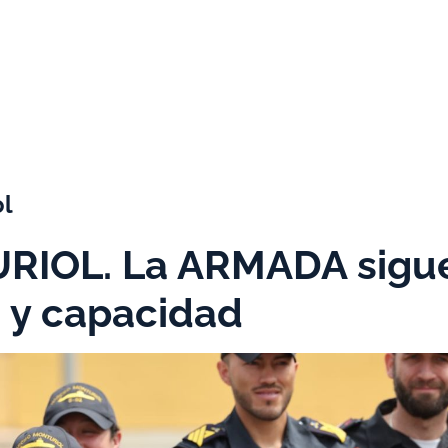
ol
RIOL. La ARMADA sigu
 y capacidad