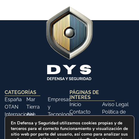
CATEGORÍAS
PÁGINAS DE
INTERÉS
España
Mar
Empresas
Inicio
Aviso Legal
OTAN
Tierra
y
Contacto
Política de
Internacional
Aire
Tecnología
Libros
Privacidad
Opinión
Libros
Ferias y
En Defensa y Seguridad utilizamos cookies propias y de
Política de
terceros para el correcto funcionamiento y visualización de
Eventos
sitio web por parte del usuario, así como para analizar sus
Cookies
Historia