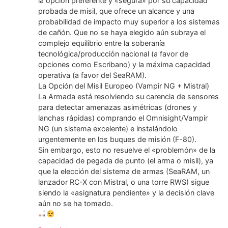
la opción preferente y «segura» por su capacidad
probada de misil, que ofrece un alcance y una
probabilidad de impacto muy superior a los sistemas
de cañón. Que no se haya elegido aún subraya el
complejo equilibrio entre la soberanía
tecnológica/producción nacional (a favor de
opciones como Escribano) y la máxima capacidad
operativa (a favor del SeaRAM).
​La Opción del Misil Europeo (Vampir NG + Mistral)
La Armada está resolviendo su carencia de sensores
para detectar amenazas asimétricas (drones y
lanchas rápidas) comprando el Omnisight/Vampir
NG (un sistema excelente) e instalándolo
urgentemente en los buques de misión (F-80).
​Sin embargo, esto no resuelve el «problemón» de la
capacidad de pegada de punto (el arma o misil), ya
que la elección del sistema de armas (SeaRAM, un
lanzador RC-X con Mistral, o una torre RWS) sigue
siendo la «asignatura pendiente» y la decisión clave
aún no se ha tomado.