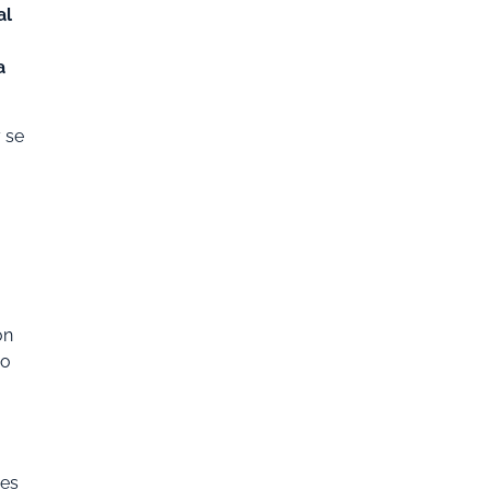
al
a
y se
ón
so
des