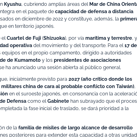
en
Kyushu
, cubriendo amplias áreas del
Mar de China Orient
 integra en el paquete de
capacidad de defensa a distancia
sados en diciembre de 2022 y constituye, además, la
primer
e en territorio japonés.
 el
Cuartel de Fuji
(
Shizuoka
), por vía
marítima y terrestre
, 
dad operativa
del movimiento y del transporte. Para el
17 de
 equipos en el propio campamento, dirigido a autoridades
lde de Kumamoto
y los
presidentes de asociaciones
e ha anunciado una sesión abierta al público general.
gue, inicialmente previsto para
2027 (año crítico donde los
ilitares china de cara al probable conflicto con Taiwán)
,
sión
en el suroeste japonés, en consonancia con la aceleraci
 de Defensa
como el
Gabinete
han subrayado que el proce
pletada la fase inicial de traslado, se dará prioridad a la
ón de la
familia de misiles de largo alcance de desarrollo
anes posteriores para extender esta capacidad a otras unida