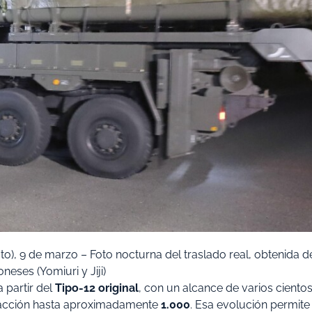
to), 9 de marzo
– Foto nocturna del traslado real, obtenida d
neses (Yomiuri y Jiji)
 partir del
Tipo-12 original
, con un alcance de varios ciento
e acción hasta aproximadamente
1.000
. Esa evolución permite