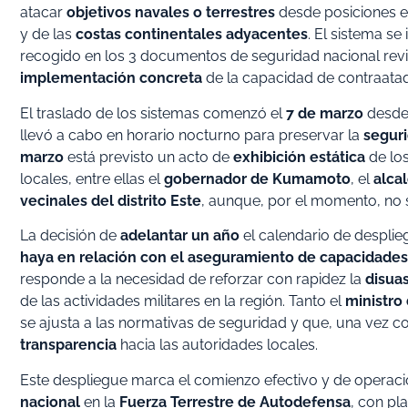
atacar
objetivos navales o terrestres
desde posiciones 
y de las
costas continentales adyacentes
. El sistema se
recogido en los 3 documentos de seguridad nacional revi
implementación concreta
de la capacidad de contraataqu
El traslado de los sistemas comenzó el
7 de marzo
desde
llevó a cabo en horario nocturno para preservar la
seguri
marzo
está previsto un acto de
exhibición estática
de los
locales, entre ellas el
gobernador de Kumamoto
, el
alca
vecinales del distrito Este
, aunque, por el momento, no s
La decisión de
adelantar un año
el calendario de desplie
haya en relación con el aseguramiento de capacidades m
responde a la necesidad de reforzar con rapidez la
disua
de las actividades militares en la región. Tanto el
ministro
se ajusta a las normativas de seguridad y que, una vez com
transparencia
hacia las autoridades locales.
Este despliegue marca el comienzo efectivo y de operaci
nacional
en la
Fuerza Terrestre de Autodefensa
, con pl