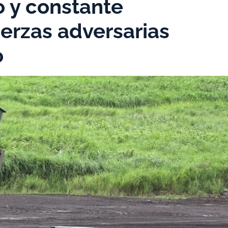
o y constante
erzas adversarias
o