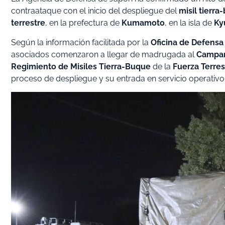
contraataque con el inicio del despliegue del
misil tierr
terrestre
, en la prefectura de
Kumamoto
, en la isla de
Ky
Según la información facilitada por la
Oficina de Defensa
asociados comenzaron a llegar de madrugada al
Campa
Regimiento de Misiles Tierra-Buque
de la
Fuerza Terre
proceso de despliegue y su entrada en servicio operativo