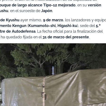
a-buque de largo alcance Tipo-12 mejorado
, en su
versión
ushu
, en el suroeste de
Japón
.
 de Kyushu
ayer mismo,
9 de marzo
, los lanzadores y equip
mento Kengun
(
Kumamoto-shi, Higashi-ku
), sede del
5.º
stre de Autodefensa
. La fecha oficial para la finalización del
 ha quedado fijada en el
31 de marzo del presente
.