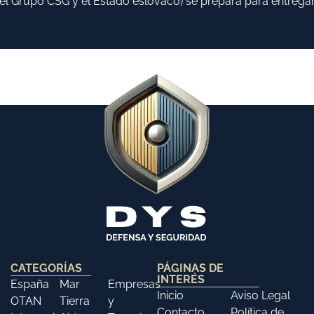
 Grupo CSG y el Estado eslovaco) se prepara para entregar h
CATEGORÍAS
PÁGINAS DE
INTERÉS
España
Mar
Empresas
Inicio
Aviso Legal
OTAN
Tierra
y
Contacto
Política de