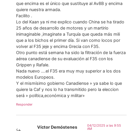
que encima es el único que sustituye al Av8B y encima
quiere nuestra armada.
Facilito .
Lo del Kaan ya ni me explico cuando China se ha tirado
25 años de desarrollo de motores y un martirio
inimaginable ,imaginate a Turquía que queda más mili
que a los bichos el primer día. Si van como locos por
volver al F35 jeje y encima Grecia con F35.
Otro punto está semana ha sido la filtración de la fuerza
aérea canadiense de su evaluación al F35 con los
Grippen y Rafale.
Nada nuevo ….el F35 era muy muy superior a los dos
modelos Europeos.
Y el mismísimo gobierno Canadiense » ya sabe lo que
quiere la Caf y nos lo ha transmitido pero la eleccion
será » política,económica y militar»
Responder
04/12/2025 a las 9:55
Víctor Demóstenes
AM