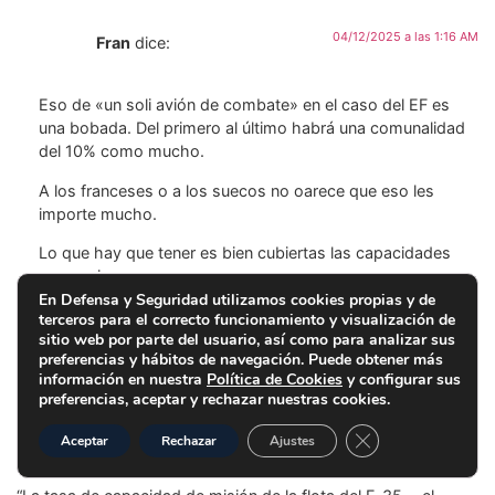
04/12/2025 a las 1:16 AM
Fran
dice:
Eso de «un soli avión de combate» en el caso del EF es
una bobada. Del primero al último habrá una comunalidad
del 10% como mucho.
A los franceses o a los suecos no oarece que eso les
importe mucho.
Lo que hay que tener es bien cubiertas las capacidades
necesarias.
En Defensa y Seguridad utilizamos cookies propias y de
Responder
terceros para el correcto funcionamiento y visualización de
sitio web por parte del usuario, así como para analizar sus
preferencias y hábitos de navegación. Puede obtener más
información en nuestra
Política de Cookies
y configurar sus
04/12/2025 a las 7:17 AM
Majadero
dice:
preferencias, aceptar y rechazar nuestras cookies.
Cerrar el banner d
Aceptar
Rechazar
Ajustes
Una de las perlas del informé del GAO, ante la ruina del F35