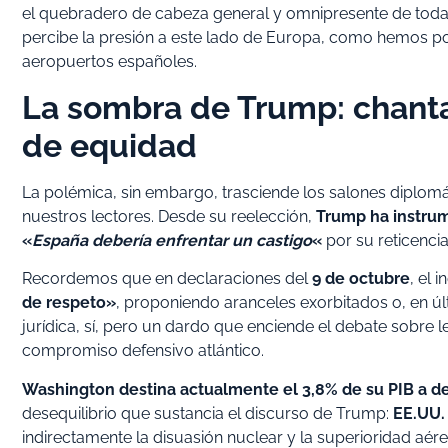
el quebradero de cabeza general y omnipresente de toda l
percibe la presión a este lado de Europa, como hemos p
aeropuertos españoles.
La sombra de Trump: chantaj
de equidad
La polémica, sin embargo, trasciende los salones diplom
nuestros lectores. Desde su reelección,
Trump ha instru
«
España debería enfrentar un castigo
«
por su reticencia
Recordemos que en declaraciones del
9 de octubre
, el 
de respeto»
, proponiendo aranceles exorbitados o, en úl
jurídica, sí, pero un dardo que enciende el debate sobr
compromiso defensivo atlántico.
Washington destina actualmente el 3,8% de su PIB a d
desequilibrio que sustancia el discurso de Trump:
EE.UU.
indirectamente la disuasión nuclear y la superioridad aére