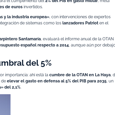
para el cumplimiento del
2% del PIB en gasto militar
, meta
es de euros
invertidos.
 y la industria europea»
, con intervenciones de expertos
integración de sistemas como los
lanzadores Patriot
en el
arpintero Santamaría
, evaluará el informe anual de la OTAN
esupuesto español respecto a 2014
, aunque aún por debaj
umbral del 5%
or importancia: ahí está la
cumbre de la OTAN en La Haya
, 
o de
elevar el gasto en defensa al 5% del PIB para 2035
, un
» del 2,1%
.