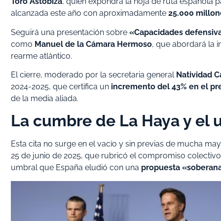
Toro Astobiza
, quien expondrá la hoja de ruta española 
alcanzada este año con aproximadamente
25.000 millon
Seguirá una presentación sobre
«Capacidades defensivas
como
Manuel de la Cámara Hermoso
, que abordará la 
rearme atlántico.
El cierre, moderado por la secretaria general
Natividad C
2024-2025, que certifica un
incremento del 43% en el pr
de la media aliada.
La cumbre de La Haya y el 
Esta cita no surge en el vacío y sin previas de mucha may
25 de junio de 2025, que rubricó el compromiso colectiv
umbral que España eludió con una
propuesta «soberana