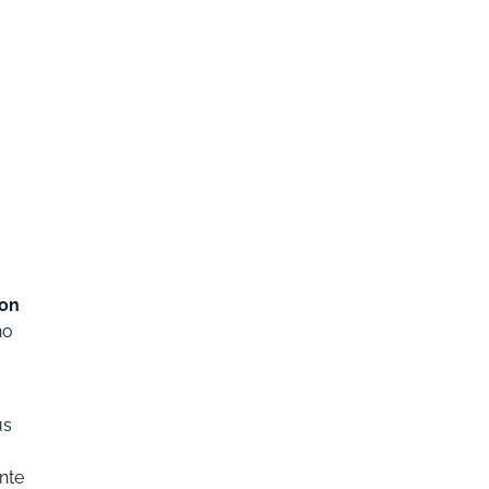
con
no
us
nte