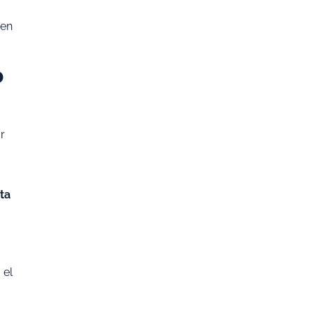
 en
o
r
ta
 el