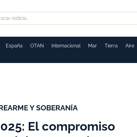
España
OTAN
Internacional
Mar
Tierra
Aire
 REARME Y SOBERANÍA
025: El compromiso