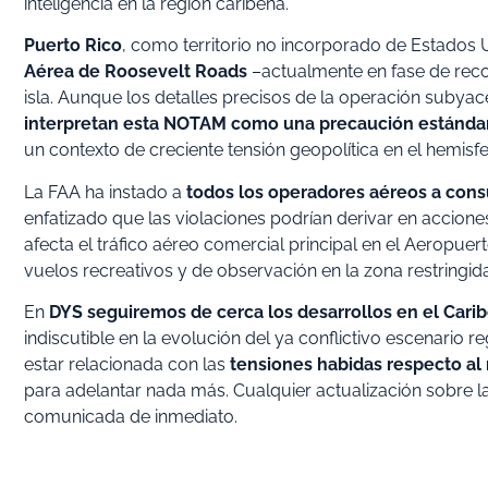
inteligencia en la región caribeña.
Puerto Rico
, como territorio no incorporado de Estados U
Aérea de Roosevelt Roads
–actualmente en fase de reco
isla. Aunque los detalles precisos de la operación subya
interpretan esta NOTAM como una precaución estándar p
un contexto de creciente tensión geopolítica en el hemisfe
La FAA ha instado a
todos los operadores aéreos a consu
enfatizado que las violaciones podrían derivar en accione
afecta el tráfico aéreo comercial principal en el Aeropue
vuelos recreativos y de observación en la zona restringida
En
DYS seguiremos de cerca los desarrollos en el Cari
indiscutible en la evolución del ya conflictivo escenario 
estar relacionada con las
tensiones habidas respecto a
para adelantar nada más. Cualquier actualización sobre la
comunicada de inmediato.