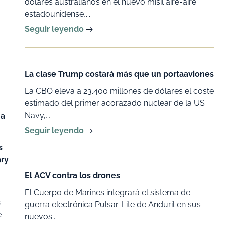
dólares australianos en el nuevo misil aire-aire
estadounidense,...
Seguir leyendo
La clase Trump costará más que un portaaviones
La CBO eleva a 23.400 millones de dólares el coste
estimado del primer acorazado nuclear de la US
Navy,...
na
Seguir leyendo
s
ry
El ACV contra los drones
El Cuerpo de Marines integrará el sistema de
s
guerra electrónica Pulsar-Lite de Anduril en sus
e
nuevos...