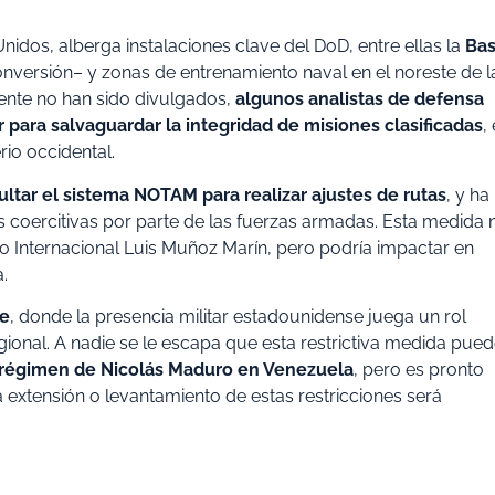
nidos, alberga instalaciones clave del DoD, entre ellas la
Ba
nversión– y zonas de entrenamiento naval en el noreste de l
cente no han sido divulgados,
algunos analistas de defensa
ara salvaguardar la integridad de misiones clasificadas
,
rio occidental.
ltar el sistema NOTAM para realizar ajustes de rutas
, y ha
s coercitivas por parte de las fuerzas armadas. Esta medida 
rto Internacional Luis Muñoz Marín, pero podría impactar en
.
be
, donde la presencia militar estadounidense juega un rol
regional. A nadie se le escapa que esta restrictiva medida pue
l régimen de Nicolás Maduro en Venezuela
, pero es pronto
 extensión o levantamiento de estas restricciones será