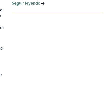
Seguir leyendo
se
a
 en
no
de