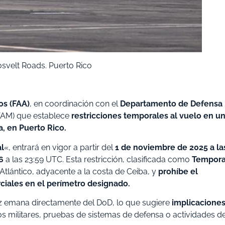
svelt Roads. Puerto Rico
os (FAA)
, en coordinación con el
Departamento de Defensa
OTAM) que establece
restricciones temporales al vuelo en u
a, en Puerto Rico.
l
«, entrará en vigor a partir del
1 de noviembre de 2025 a la
6
a las 23:59 UTC. Esta restricción, clasificada como
Tempora
 Atlántico, adyacente a la costa de Ceiba, y
prohíbe el
ciales en el perímetro designado.
riz emana directamente del DoD, lo que sugiere
implicacione
os militares, pruebas de sistemas de defensa o actividades d