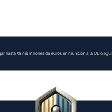
hasta 58 mil millones de euros en munición a la UE
-
Seguir l