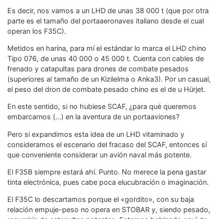
Es decir, nos vamos a un LHD de unas 38 000 t (que por otra
parte es el tamaño del portaaeronaves italiano desde el cual
operan los F35C).
Metidos en harina, para mí el estándar lo marca el LHD chino
Tipo 076, de unas 40 000 o 45 000 t. Cuenta con cables de
frenado y catapultas para drones de combate pesados
(superiores al tamaño de un Kizilelma o Anka3). Por un casual,
el peso del dron de combate pesado chino es el de u Hürjet.
En este sentido, si no hubiese SCAF, ¿para qué queremos
embarcarnos (…) en la aventura de un portaaviones?
Pero si expandimos esta idea de un LHD vitaminado y
consideramos el escenario del fracaso del SCAF, entonces sí
que conveniente considerar un avión naval más potente.
El F35B siempre estará ahí. Punto. No merece la pena gastar
tinta electrónica, pues cabe poca elucubración o imaginación.
El F35C lo descartamos porque el «gordito», con su baja
relación empuje-peso no opera en STOBAR y, siendo pesado,