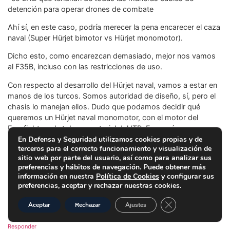
detención para operar drones de combate
Ahí sí, en este caso, podría merecer la pena encarecer el caza
naval (Super Hürjet bimotor vs Hürjet monomotor).
Dicho esto, como encarezcan demasiado, mejor nos vamos
al F35B, incluso con las restricciones de uso.
Con respecto al desarrollo del Hürjet naval, vamos a estar en
manos de los turcos. Somos autoridad de diseño, sí, pero el
chasis lo manejan ellos. Dudo que podamos decidir qué
queremos un Hürjet naval monomotor, con el motor del
Eurofighter y la tobera vectorial del ITP. Eso sería una muy
buena base, pero además que hay que modificar el tren de
En Defensa y Seguridad utilizamos cookies propias y de
terceros para el correcto funcionamiento y visualización de
aterrizaje y las alas (alargar las un poco, haciendo la última
sitio web por parte del usuario, así como para analizar sus
sección plegable, o poniendo flaps más grandes ).
preferencias y hábitos de navegación. Puede obtener más
información en nuestra
Política de Cookies
y configurar sus
Eso no quita que a lo mejor ellos pudieran pensar en dos
preferencias, aceptar y rechazar nuestras cookies.
versiones navales, una monomotor y otra bimotor, una de
Hürjet naval y otra de Super Hürjet. Pero se me antoja mucho
Cerrar el banner d
Aceptar
Rechazar
Ajustes
esfuerzo de desarrollo.
Responder