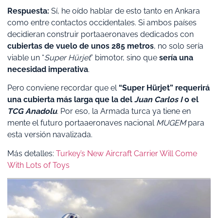
Respuesta:
Sí, he oído hablar de esto tanto en Ankara
como entre contactos occidentales. Si ambos países
decidieran construir portaaeronaves dedicados con
cubiertas de vuelo de unos 285 metros
, no solo sería
viable un “
Super Hürjet
” bimotor, sino que
sería una
necesidad imperativa
.
Pero conviene recordar que el
“Super Hürjet” requerirá
una cubierta más larga que la del
Juan Carlos I
o el
TCG Anadolu
. Por eso, la Armada turca ya tiene en
mente el futuro portaaeronaves nacional
MUGEM
para
esta versión navalizada.
Más detalles:
Turkey’s New Aircraft Carrier Will Come
With Lots of Toys