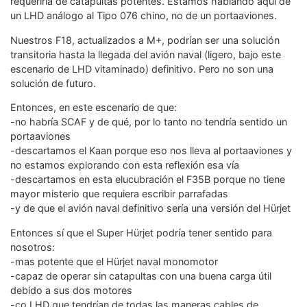
requeriría de catapultas potentes. Estamos hablando aquí de
un LHD análogo al Tipo 076 chino, no de un portaaviones.
Nuestros F18, actualizados a M+, podrían ser una solución
transitoria hasta la llegada del avión naval (ligero, bajo este
escenario de LHD vitaminado) definitivo. Pero no son una
solución de futuro.
Entonces, en este escenario de que:
-no habría SCAF y de qué, por lo tanto no tendría sentido un
portaaviones
-descartamos el Kaan porque eso nos lleva al portaaviones y
no estamos explorando con esta reflexión esa vía
-descartamos en esta elucubración el F35B porque no tiene
mayor misterio que requiera escribir parrafadas
-y de que el avión naval definitivo sería una versión del Hürjet
Entonces sí que el Super Hürjet podría tener sentido para
nosotros:
-mas potente que el Hürjet naval monomotor
-capaz de operar sin catapultas con una buena carga útil
debido a sus dos motores
-co LHD que tendrían de todas las maneras cables de