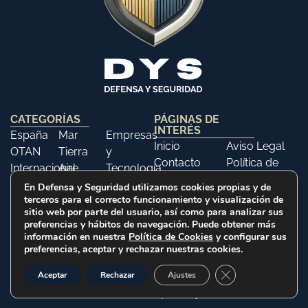
CATEGORÍAS
PÁGINAS DE
INTERÉS
España
Mar
Empresas
Inicio
Aviso Legal
OTAN
Tierra
y
Contacto
Política de
Internacional
Aire
Tecnología
Libros
Privacidad
Opinión
Libros
Ferias y
En Defensa y Seguridad utilizamos cookies propias y de
Política de
terceros para el correcto funcionamiento y visualización de
Eventos
Cookies
sitio web por parte del usuario, así como para analizar sus
Historia
preferencias y hábitos de navegación. Puede obtener más
información en nuestra
Política de Cookies
y configurar sus
preferencias, aceptar y rechazar nuestras cookies.
2025 © Defensa y Seguridad. Todos los derechos
Cerrar el banner d
Aceptar
Rechazar
Ajustes
reservados
Web realizada por Citysem