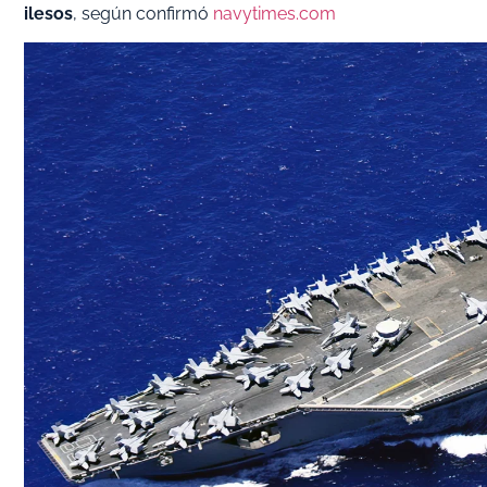
ilesos
, según confirmó
navytimes.com