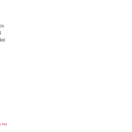
os
l
del
31 PM