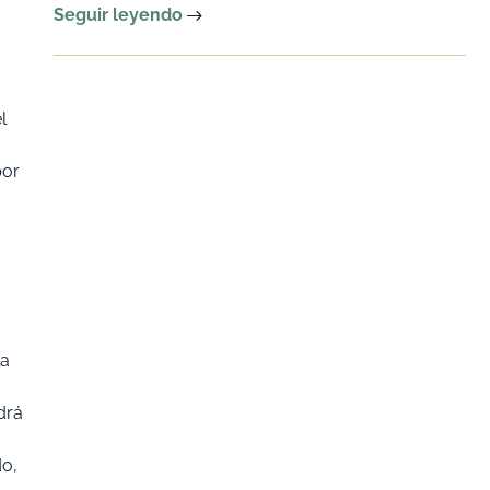
Seguir leyendo
l
por
la
drá
do,