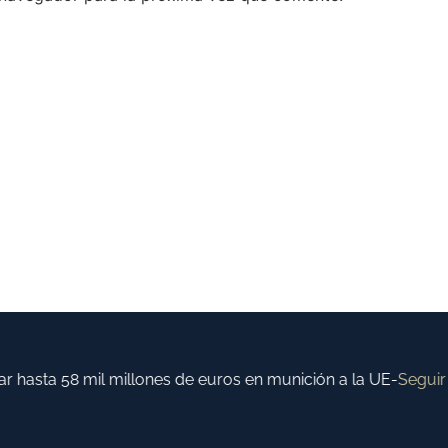
asta 58 mil millones de euros en munición a la UE
-
Seguir l