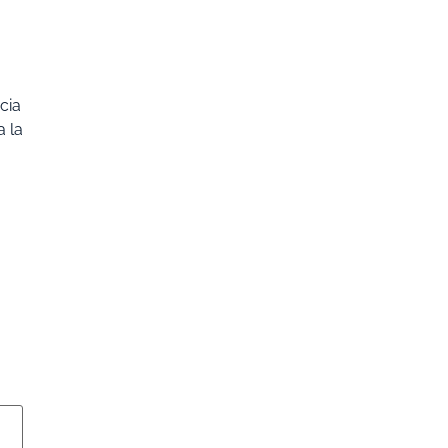
cia
a la