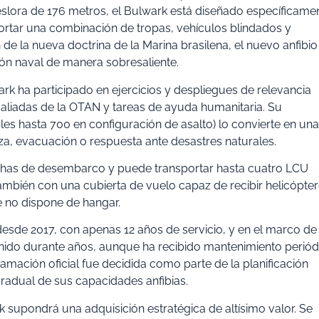
slora de 176 metros, el Bulwark está diseñado específicame
ortar una combinación de tropas, vehículos blindados y
e la nueva doctrina de la Marina brasilena, el nuevo anfibio
ión naval de manera sobresaliente.
rk ha participado en ejercicios y despliegues de relevancia
 aliadas de la OTAN y tareas de ayuda humanitaria. Su
es hasta 700 en configuración de asalto) lo convierte en una
za, evacuación o respuesta ante desastres naturales.
chas de desembarco y puede transportar hasta cuatro LCU
a también con una cubierta de vuelo capaz de recibir helicópte
e no dispone de hangar.
sde 2017, con apenas 12 años de servicio, y en el marco de 
 Unido durante años, aunque ha recibido mantenimiento periód
mación oficial fue decidida como parte de la planificación
radual de sus capacidades anfibias.
k supondrá una adquisición estratégica de altísimo valor. Se