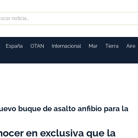
España
OTAN
Internacional
Mar
Tierra
Aire
uevo buque de asalto anfibio para la
cer en exclusiva que la