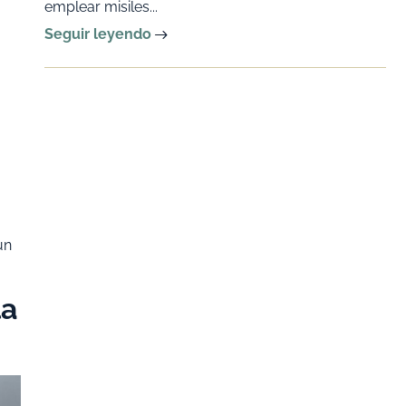
emplear misiles...
Seguir leyendo
un
la