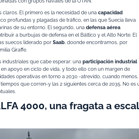
binadas con grupos navales de la OTAN.
es claros. El primero es la necesidad de una
capacidad
poco profundas y plagadas de tráfico, en las que Suecia lleva
arinas de su entorno. El segundo, una
defensa aérea
ibuir a burbujas de defensa en el Báltico y el Alto Norte. El
mas suecos liderado por
Saab
, doonde encontramos, por
ilia Giraffe.
 industriales que cabe esperar: una
participación industrial
en apoyo en ciclo de vida, y todo ello con un margen de
nidades operativas en torno a 2030 -atrevido, cuando menos,
 tiempos que corren-y las 2 siguientes cerca de 2035. No es 
tuales.
LFA 4000, una fragata a esca