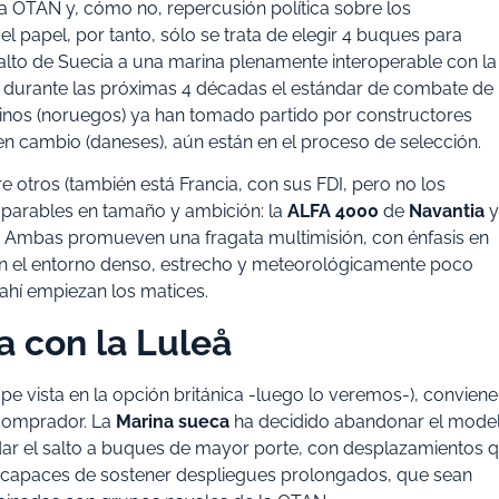
 la OTAN y, cómo no, repercusión política sobre los
el papel, por tanto, sólo se trata de elegir 4 buques para
salto de Suecia a una marina plenamente interoperable con la
ne durante las próximas 4 décadas el estándar de combate de
vecinos (noruegos) ya han tomado partido por constructores
en cambio (daneses), aún están en el proceso de selección.
 otros (también está Francia, con sus FDI, pero no los
parables en tamaño y ambición: la
ALFA 4000
de
Navantia
y
. Ambas promueven una fragata multimisión, con énfasis en
en el entorno denso, estrecho y meteorológicamente poco
 ahí empiezan los matices.
 con la Luleå
mpe vista en la opción británica -luego lo veremos-), conviene
 comprador. La
Marina sueca
ha decidido abandonar el mode
dar el salto a buques de mayor porte, con desplazamientos 
 capaces de sostener despliegues prolongados, que sean