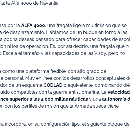
a: la Alfa 4000 de Navantia
asa por la
ALFA 4000
, una fragata ligera multimisión que se
lla de desplazamiento. Hablamos de un buque en torno a las
a podría desear, pensado para ofrecer capacidades de escol
ión ni los de operación. Es, por así decirlo, una fragata que 
 Escala el tamaño y las capacidades de las Visby, pero no
a como una plataforma flexible, con alto grado de
de personal. Muy en línea con los desarrollos conceptuales d
ededor de un esquema
CODLAD
o equivalente, combinando dié
 de ruido compatibles con la guerra antisubmarina. La
velocidad
nce superior a las 4.000 millas náuticas
y una
autonomía 
ien con los perfiles de misión que la Armada sueca viene
a incorpora, en su configuración tipo, el siguiente bloque de