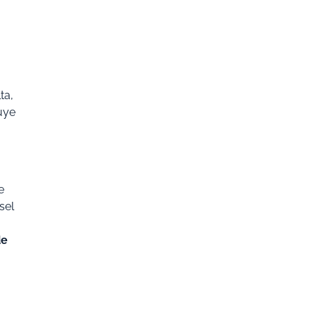
ta,
huye
e
sel
de