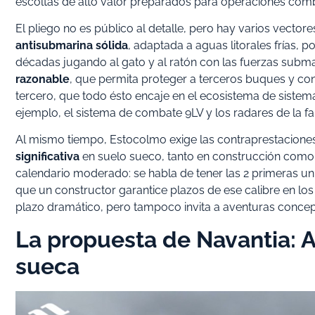
escoltas de alto valor preparados para operaciones com
El pliego no es público al detalle, pero hay varios vector
antisubmarina sólida
, adaptada a aguas litorales frías, 
décadas jugando al gato y al ratón con las fuerzas subm
razonable
, que permita proteger a terceros buques y contr
tercero, que todo ésto encaje en el ecosistema de siste
ejemplo, el sistema de combate 9LV y los radares de la fam
Al mismo tiempo, Estocolmo exige las contraprestaciones
significativa
en suelo sueco, tanto en construcción como 
calendario moderado: se habla de tener las 2 primeras u
que un constructor garantice plazos de ese calibre en los
plazo dramático, pero tampoco invita a aventuras concep
La propuesta de Navantia: A
sueca