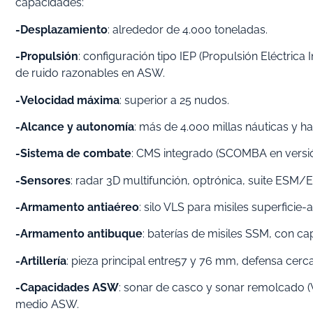
capacidades:
-Desplazamiento
: alrededor de 4.000 toneladas.
-Propulsión
: configuración tipo IEP (Propulsión Eléctrica
de ruido razonables en ASW.
-Velocidad máxima
: superior a 25 nudos.
-Alcance y autonomía
: más de 4.000 millas náuticas y ha
-Sistema de combate
: CMS integrado (SCOMBA en versió
-Sensores
: radar 3D multifunción, optrónica, suite ESM/
-Armamento antiaéreo
: silo VLS para misiles superficie
-Armamento antibuque
: baterías de misiles SSM, con c
-Artillería
: pieza principal entre57 y 76 mm, defensa cer
-Capacidades ASW
: sonar de casco y sonar remolcado (
medio ASW.