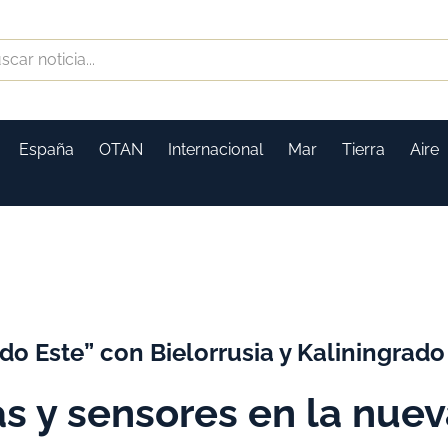
España
OTAN
Internacional
Mar
Tierra
Aire
do Este” con Bielorrusia y Kaliningrado
as y sensores en la nue