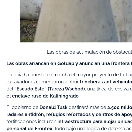
Las obras de acumulación de obstáculo
Las obras arrancan en Gołdap y anuncian una frontera f
Polonia ha puesto en marcha el mayor proyecto de fortifica
excavadoras comenzaron a abrir
trincheras antivehícul
del
“Escudo Este” (Tarcza Wschód)
, una línea defensiva
el enclave ruso de Kaliningrado
.
El gobierno de
Donald Tusk
destinará más de
2.500 mill
radares antidrón, refugios reforzados y centros de apoy
fortificaciones incluirán
infraestructura para alojar unida
personal de Frontex
, todo bajo una lógica de defensa ac