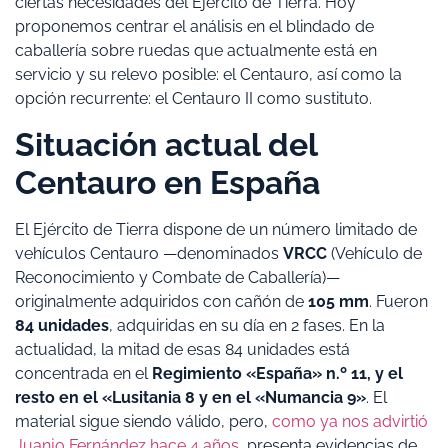
ciertas necesidades del Ejército de Tierra. Hoy
proponemos centrar el análisis en el blindado de
caballería sobre ruedas que actualmente está en
servicio y su relevo posible: el Centauro, así como la
opción recurrente: el Centauro II como sustituto.
Situación actual del
Centauro en España
El Ejército de Tierra dispone de un número limitado de
vehículos Centauro —denominados
VRCC
(Vehículo de
Reconocimiento y Combate de Caballería)—
originalmente adquiridos con cañón de
105 mm
. Fueron
84 unidades
, adquiridas en su día en 2 fases. En la
actualidad, la mitad de esas 84 unidades está
concentrada en el
Regimiento «España» n.º 11, y el
resto en el «Lusitania 8 y en el «Numancia 9»
. El
material sigue siendo válido, pero,
como ya nos advirtió
Juanjo Fernández hace 4 años
, presenta evidencias de