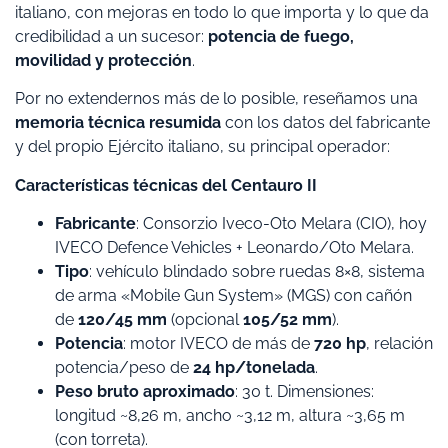
italiano, con mejoras en todo lo que importa y lo que da
credibilidad a un sucesor:
potencia de fuego,
movilidad y protección
.
Por no extendernos más de lo posible, reseñamos una
memoria técnica resumida
con los datos del fabricante
y del propio Ejército italiano, su principal operador:
Características técnicas del Centauro II
Fabricante
: Consorzio Iveco-Oto Melara (CIO), hoy
IVECO Defence Vehicles + Leonardo/Oto Melara.
Tipo
: vehículo blindado sobre ruedas 8×8, sistema
de arma «Mobile Gun System» (MGS) con cañón
de
120/45 mm
(opcional
105/52 mm
).
Potencia
: motor IVECO de más de
720 hp
, relación
potencia/peso de
24 hp/tonelada
.
Peso bruto aproximado
: 30 t. Dimensiones:
longitud ~8,26 m, ancho ~3,12 m, altura ~3,65 m
(con torreta).