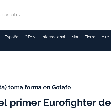
España
OTAN
Internacional
Mar
Tierra
Aire
ista) toma forma en Getafe
l primer Eurofighter de