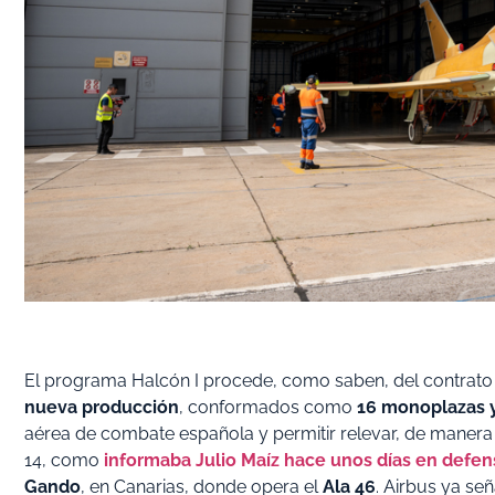
El programa Halcón I procede, como saben, del contrato 
nueva producción
, conformados como
16 monoplazas y
aérea de combate española y permitir relevar, de manera i
14, como
informaba Julio Maíz hace unos días en defe
Gando
, en Canarias, donde opera el
Ala 46
. Airbus ya s