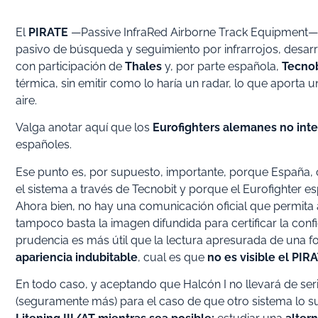
El
PIRATE
—Passive InfraRed Airborne Track Equipment— 
pasivo de búsqueda y seguimiento por infrarrojos, desar
con participación de
Thales
y, por parte española,
Tecnob
térmica, sin emitir como lo haría un radar, lo que aporta 
aire.
Valga anotar aquí que los
Eurofighters alemanes no int
españoles.
Ese punto es, por supuesto, importante, porque España, 
el sistema a través de Tecnobit y porque el Eurofighter
Ahora bien, no hay una comunicación oficial que permita 
tampoco basta la imagen difundida para certificar la confi
prudencia es más útil que la lectura apresurada de una f
apariencia indubitable
, cual es que
no es visible el PIR
En todo caso, y aceptando que Halcón I no llevará de seri
(seguramente más) para el caso de que otro sistema lo su