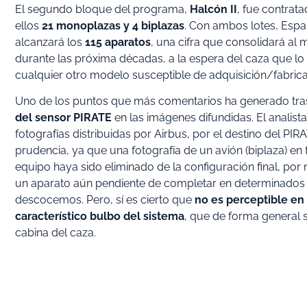
El segundo bloque del programa,
Halcón II
, fue contrat
ellos
21 monoplazas y 4 biplazas
. Con ambos lotes, Es
alcanzará los
115 aparatos
, una cifra que consolidará a
durante las próxima décadas, a la espera del caza que 
cualquier otro modelo susceptible de adquisición/fabrica
Uno de los puntos que más comentarios ha generado tras 
del sensor PIRATE
en las imágenes difundidas. El analista 
fotografías distribuidas por Airbus, por el destino del PI
prudencia, ya que una fotografía de un avión (biplaza) en 
equipo haya sido eliminado de la configuración final, po
un aparato aún pendiente de completar en determinados e
descocemos. Pero, sí es cierto que
no es perceptible en l
característico bulbo del sistema
, que de forma general s
cabina del caza.