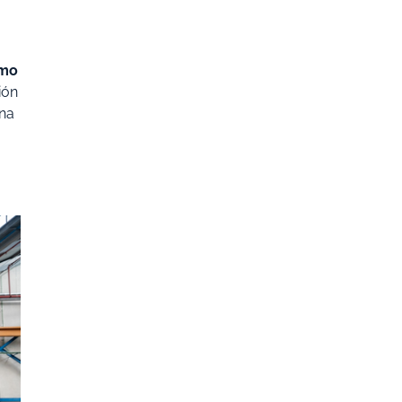
amo
ión
una