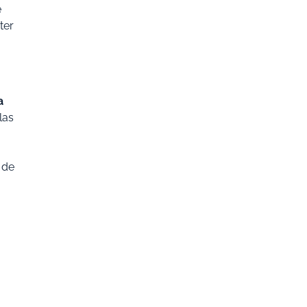
e
ter
a
las
 de