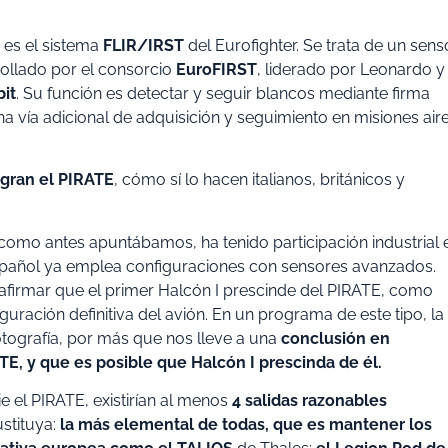
es el sistema
FLIR/IRST
del Eurofighter. Se trata de un sens
rollado por el consorcio
EuroFIRST
, liderado por Leonardo y
it
. Su función es detectar y seguir blancos mediante firma
una vía adicional de adquisición y seguimiento en misiones air
egran el PIRATE
, cómo sí lo hacen italianos, británicos y
como antes apuntábamos, ha tenido participación industrial 
 español ya emplea configuraciones con sensores avanzados.
afirmar que el primer Halcón I prescinde del PIRATE, como
guración definitiva del avión. En un programa de este tipo, la
otografía, por más que nos lleve a una
conclusión en
ATE, y que es posible que Halcón I prescinda de él.
e el PIRATE, existirían al menos
4 salidas razonables
stituya:
la más elemental de todas, que es mantener los