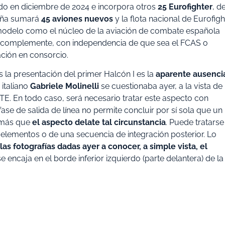
ado en diciembre de 2024 e incorpora otros
25 Eurofighter
, d
paña sumará
45 aviones nuevos
y la flota nacional de Eurofigh
l modelo como el núcleo de la aviación de combate española
lo complemente, con independencia de que sea el FCAS o
ción en consorcio.
la presentación del primer Halcón I es la
aparente ausenci
italiano
Gabriele Molinelli
se cuestionaba ayer, a la vista de 
RATE. En todo caso, será necesario tratar este aspecto con
fase de salida de línea no permite concluir por sí sola que un
r más que
el aspecto delate tal circunstancia
. Puede tratarse
lementos o de una secuencia de integración posterior. Lo
as fotografías dadas ayer a conocer, a simple vista, el
e encaja en el borde inferior izquierdo (parte delantera) de la