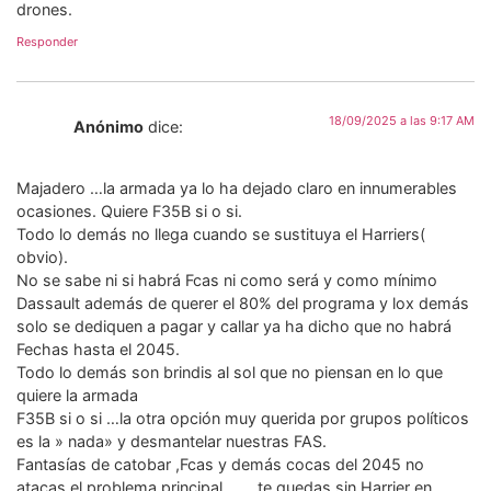
drones.
Responder
18/09/2025 a las 9:17 AM
Anónimo
dice:
Majadero …la armada ya lo ha dejado claro en innumerables
ocasiones. Quiere F35B si o si.
Todo lo demás no llega cuando se sustituya el Harriers(
obvio).
No se sabe ni si habrá Fcas ni como será y como mínimo
Dassault además de querer el 80% del programa y lox demás
solo se dediquen a pagar y callar ya ha dicho que no habrá
Fechas hasta el 2045.
Todo lo demás son brindis al sol que no piensan en lo que
quiere la armada
F35B si o si …la otra opción muy querida por grupos políticos
es la » nada» y desmantelar nuestras FAS.
Fantasías de catobar ,Fcas y demás cocas del 2045 no
atacas el problema principal……..te quedas sin Harrier en