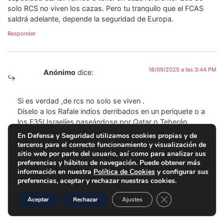
solo RCS no viven los cazas. Pero tu tranquilo que el FCAS
saldrá adelante, depende la seguridad de Europa.
Responder
18/09/2025 a las 3:44 PM
Anónimo
dice:
Si es verdad ,de rcs no solo se viven .
Díselo a los Rafale indios derribados en un periquete o a
los F35I Israelíes paseándose por Qatar o Teherán.
Al igual esto lo hace un Ef2000.
En Defensa y Seguridad utilizamos cookies propias y de
Díselo a la RAF que se ha cargado al Ef2000 , ha
terceros para el correcto funcionamiento y visualización de
descartado la compra de más Ef2000 tranche 4 ya que
sitio web por parte del usuario, así como para analizar sus
preferencias y hábitos de navegación. Puede obtener más
son según ella muy inferiores a un F35A y ha puesto fecha
información en nuestra
Política de Cookies
y configurar sus
de baja de su flota de typhoon.
preferencias, aceptar y rechazar nuestras cookies.
Todos de baja antes del 2040. Que surrealisticanente los
futuros halcón 3 aún estarán entregandose jejeje
Cerrar el banner d
Aceptar
Rechazar
Ajustes
Responder