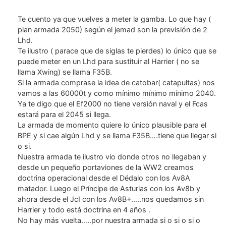
Te cuento ya que vuelves a meter la gamba. Lo que hay (
plan armada 2050) según el jemad son la previsión de 2
Lhd.
Te ilustro ( parace que de siglas te pierdes) lo único que se
puede meter en un Lhd para sustituir al Harrier ( no se
llama Xwing) se llama F35B.
Si la armada comprase la idea de catobar( catapultas) nos
vamos a las 60000t y como mínimo mínimo mínimo 2040.
Ya te digo que el Ef2000 no tiene versión naval y el Fcas
estará para el 2045 si llega.
La armada de momento quiere lo único plausible para el
BPE y si cae algún Lhd y se llama F35B….tiene que llegar si
o si.
Nuestra armada te ilustro vio donde otros no llegaban y
desde un pequeño portaviones de la WW2 creamos
doctrina operacional desde el Dédalo con los Av8A
matador. Luego el Príncipe de Asturias con los Av8b y
ahora desde el JcI con los Av8B+…..nos quedamos sin
Harrier y todo está doctrina en 4 años .
No hay más vuelta…..por nuestra armada si o si o si o