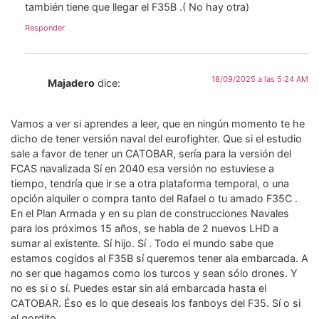
también tiene que llegar el F35B .( No hay otra)
Responder
18/09/2025 a las 5:24 AM
Majadero
dice:
Vamos a ver si aprendes a leer, que en ningún momento te he
dicho de tener versión naval del eurofighter. Que si el estudio
sale a favor de tener un CATOBAR, sería para la versión del
FCAS navalizada Sí en 2040 esa versión no estuviese a
tiempo, tendría que ir se a otra plataforma temporal, o una
opción alquiler o compra tanto del Rafael o tu amado F35C .
En el Plan Armada y en su plan de construcciones Navales
para los próximos 15 años, se habla de 2 nuevos LHD a
sumar al existente. Sí hijo. Sí . Todo el mundo sabe que
estamos cogidos al F35B sí queremos tener ala embarcada. A
no ser que hagamos como los turcos y sean sólo drones. Y
no es si o sí. Puedes estar sin alá embarcada hasta el
CATOBAR. Éso es lo que deseais los fanboys del F35. Sí o si
el gordito.