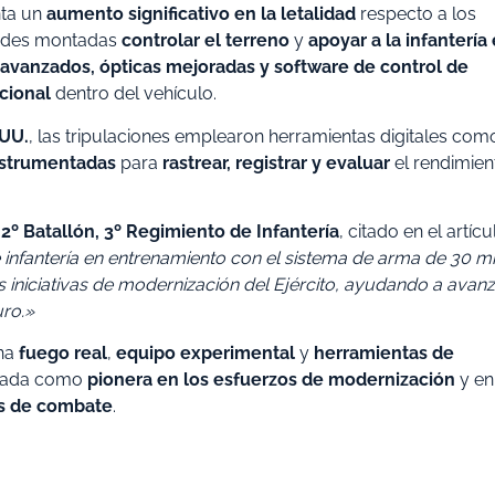
ta un
aumento significativo en la letalidad
respecto a los
idades montadas
controlar el terreno
y
apoyar a la infantería
avanzados, ópticas mejoradas y software de control de
cional
dentro del vehículo.
 UU.
, las tripulaciones emplearon herramientas digitales como
nstrumentadas
para
rastrear, registrar y evaluar
el rendimien
l
2º Batallón, 3º Regimiento de Infantería
, citado en el artícu
infantería en entrenamiento con el sistema de arma de 30 
s iniciativas de modernización del Ejército, ayudando a avan
uro.»
na
fuego real
,
equipo experimental
y
herramientas de
rigada como
pionera en los esfuerzos de modernización
y en
os de combate
.