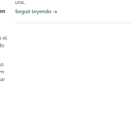
una...
 en
Seguir leyendo
 el
to
lo
mm
zar