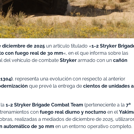
e diciembre de 2025
un artículo titulado «
1-2 Stryker Brigad
to con fuego real de 30 mm
«, en el que informa sobre las
al del vehículo de combate
Stryker
armado con un
cañón
1304)
, representa una evolución con respecto al anterior
dernización
que prevé la entrega de
cientos de unidades a
 la
1-2 Stryker Brigade Combat Team
(perteneciente a la
7ª
ntrenamientos con
fuego real diurno y nocturno
en el
Yakim
iobras, realizadas a mediados de diciembre de 2025, utilizaro
ón automático de 30 mm
en un entorno operativo completo.