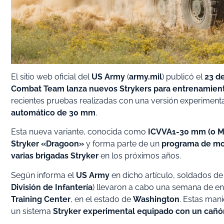
El sitio web oficial del
US Army
(
army.mil
) publicó el
23 d
Combat Team lanza nuevos Strykers para entrenamien
recientes pruebas realizadas con una versión experiment
automático de 30 mm
.
Esta nueva variante, conocida como
ICVVA1-30 mm (o M
Stryker «Dragoon»
y forma parte de un
programa de mo
varias brigadas Stryker
en los próximos años.
Según informa el
US Army
en dicho artículo, soldados de
División de Infantería
) llevaron a cabo una semana de e
Training Center
, en el estado de
Washington
. Estas man
un sistema
Stryker experimental equipado con un cañ