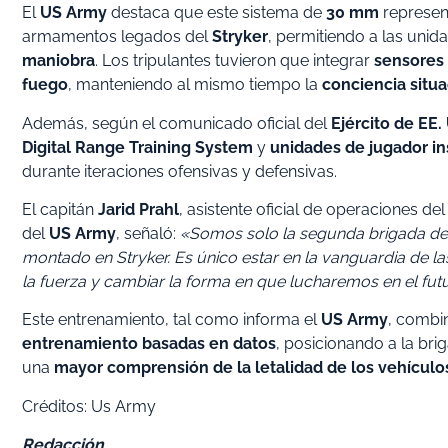
El
US Army
destaca que este sistema de
30 mm
represen
armamentos legados del
Stryker
, permitiendo a las un
maniobra
. Los tripulantes tuvieron que integrar
sensores 
fuego
, manteniendo al mismo tiempo la
conciencia situa
Además, según el comunicado oficial del
Ejército de EE.
Digital Range Training System
y
unidades de jugador i
durante iteraciones ofensivas y defensivas.
El capitán
Jarid Prahl
, asistente oficial de operaciones de
del
US Army
, señaló:
«Somos solo la segunda brigada de 
montado en Stryker. Es único estar en la vanguardia de la
la fuerza y ​​cambiar la forma en que lucharemos en el fut
Este entrenamiento, tal como informa el
US Army
, combi
entrenamiento basadas en datos
, posicionando a la b
una
mayor comprensión de la letalidad de los vehícul
Créditos: Us Army
Redacción