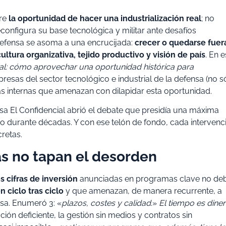
bre
la oportunidad de hacer una industrialización real
; no
onfigura su base tecnológica y militar ante desafíos
efensa se asoma a una encrucijada:
crecer o quedarse fuer
ultura organizativa, tejido productivo y visión de país
. En e
ial: cómo aprovechar una oportunidad histórica para
resas del sector tecnológico e industrial de la defensa (no s
ras internas que amenazan con dilapidar esta oportunidad.
nsa El Confidencial abrió el debate que presidía una máxima
o durante décadas. Y con ese telón de fondo, cada intervenc
retas.
ras no tapan el desorden
 cifras de inversión
anunciadas en programas clave no de
 ciclo tras ciclo
y que amenazan, de manera recurrente, a
nsa. Enumeró 3: «
plazos, costes y calidad
.»
El tiempo es diner
ción deficiente, la gestión sin medios y contratos sin