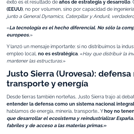
éxito es el resultado de
años de estrategia y desarrollo
.
(EEUU)
, no por volumen, sino por capacidad de ingenierí
junto a General Dynamics, Caterpillar y Anduril, verdader
«
La tecnología es el hecho diferencial. No sólo la com
europeos
.
»
Y lanzó un mensaje importante: si no distribuimos la industr
empleo local,
no es estratégica
. «
Hay que distribuir la in
mantener las estructuras.
»
Justo Sierra (Urovesa): defensa
transporte y energía
Desde tierras también norteñas, Justo Sierra trajo al deb
entender la defensa como un sistema nacional integra
hablamos de energía, minería, transporte… Y
hoy no tene
que desarrollar el ecosistema y reindustrializar Españ
fabriles y de acceso a las materias primas
.»