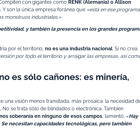
 Compiten con gigantes como
RENK (Alemania) o Allison
a. Y son la única empresa foránea que
«está en ese programa
os monstruos industriales.»
petitividad, y también la presencia en los grandes program
ia por el territorio,
no es una industria nacional
. Si no crea
versión por todo el territorio y arraigar las empresas, así com
 no es sólo cañones: es minería,
ate una visión menos transitada, más prosaica: la necesidad d
l
. No se trata sólo de blindados o electrónica. También
mos soberanía en ninguno de esos campos
, lamentó. «
Hay
a. Se necesitan capacidades tecnológicas, pero también