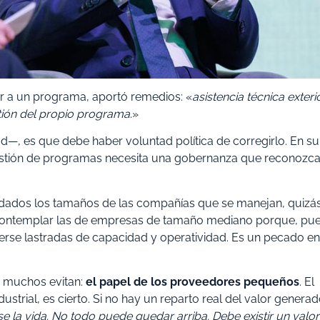
rar a un programa, aportó remedios: «
asistencia técnica exterio
tión del propio programa
.»
d—, es que debe haber voluntad política de corregirlo. En su
estión de programas necesita una gobernanza que reconozca
, dados los tamaños de las compañías que se manejan, quizá
, contemplar las de empresas de tamaño mediano porque, pu
erse lastradas de capacidad y operatividad. Es un pecado en
e muchos evitan:
el papel de los proveedores pequeños
. El
strial, es cierto. Si no hay un reparto real del valor generad
 la vida. No todo puede quedar arriba. Debe existir un valor