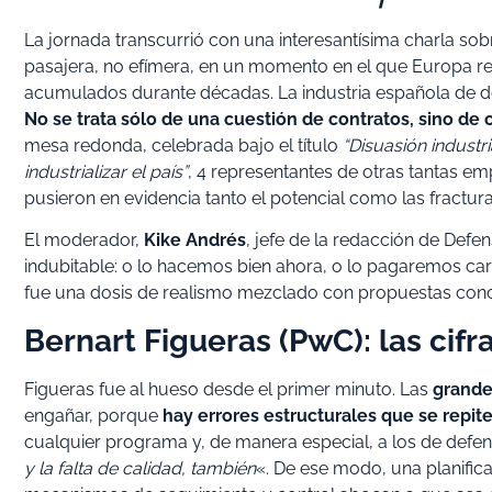
La jornada transcurrió con una interesantísima charla so
pasajera, no efímera, en un momento en el que Europa rec
acumulados durante décadas. La industria española de d
No se trata sólo de una cuestión de contratos, sino de c
mesa redonda, celebrada bajo el título
“Disuasión industr
industrializar el país”
, 4 representantes de otras tantas emp
pusieron en evidencia tanto el potencial como las fractu
El moderador,
Kike Andrés
, jefe de la redacción de Defe
indubitable: o lo hacemos bien ahora, o lo pagaremos car
fue una dosis de realismo mezclado con propuestas conc
Bernart Figueras (PwC): las cif
Figueras fue al hueso desde el primer minuto. Las
grandes
engañar, porque
hay errores estructurales que se repiten
cualquier programa y, de manera especial, a los de defe
y la falta de calidad, también
«. De ese modo, una planifica