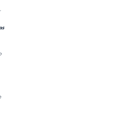
,
as
o
e