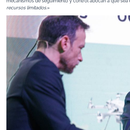
mecanismos de seguimiento y control abocan a que sea c
recursos limitados
.»