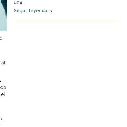
una...
Seguir leyendo
r,
 al
s
ede
 el
o,