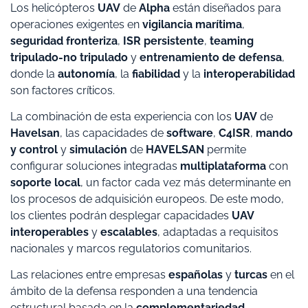
Los helicópteros
UAV
de
Alpha
están diseñados para
operaciones exigentes en
vigilancia marítima
,
seguridad fronteriza
,
ISR persistente
,
teaming
tripulado-no tripulado
y
entrenamiento de defensa
,
donde la
autonomía
, la
fiabilidad
y la
interoperabilidad
son factores críticos.
La combinación de esta experiencia con los
UAV
de
Havelsan
, las capacidades de
software
,
C4ISR
,
mando
y control
y
simulación
de
HAVELSAN
permite
configurar soluciones integradas
multiplataforma
con
soporte local
, un factor cada vez más determinante en
los procesos de adquisición europeos. De este modo,
los clientes podrán desplegar capacidades
UAV
interoperables
y
escalables
, adaptadas a requisitos
nacionales y marcos regulatorios comunitarios.
Las relaciones entre empresas
españolas
y
turcas
en el
ámbito de la defensa responden a una tendencia
estructural basada en la
complementariedad