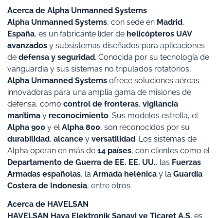
Acerca de Alpha Unmanned Systems
Alpha Unmanned Systems
, con sede en
Madrid
,
España
, es un fabricante líder de
helicópteros UAV
avanzados
y subsistemas diseñados para aplicaciones
de
defensa y seguridad
. Conocida por su tecnología de
vanguardia y sus sistemas no tripulados rotatorios,
Alpha Unmanned Systems
ofrece soluciones aéreas
innovadoras para una amplia gama de misiones de
defensa, como
control de fronteras
,
vigilancia
marítima
y
reconocimiento
. Sus modelos estrella, el
Alpha 900
y el
Alpha 800
, son reconocidos por su
durabilidad
,
alcance
y
versatilidad
. Los sistemas de
Alpha operan en más de
14 países
, con clientes como el
Departamento de Guerra de EE. EE. UU.
, las
Fuerzas
Armadas españolas
, la
Armada helénica
y la
Guardia
Costera de Indonesia
, entre otros.
Acerca de HAVELSAN
HAVELSAN Hava Elektronik Sanayi ve Ticaret A.Ş.
es