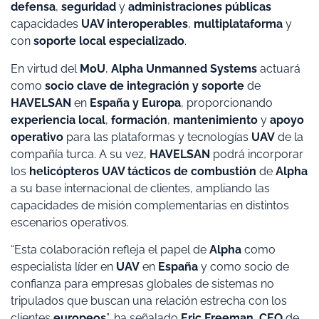
defensa
,
seguridad
y
administraciones públicas
capacidades
UAV interoperables
,
multiplataforma
y
con
soporte local especializado
.
En virtud del
MoU
,
Alpha Unmanned Systems
actuará
como
socio clave de integración y soporte
de
HAVELSAN
en
España y Europa
, proporcionando
experiencia local
,
formación
,
mantenimiento
y
apoyo
operativo
para las plataformas y tecnologías
UAV
de la
compañía turca. A su vez,
HAVELSAN
podrá incorporar
los
helicópteros UAV tácticos de combustión
de
Alpha
a su base internacional de clientes, ampliando las
capacidades de misión complementarias en distintos
escenarios operativos.
“Esta colaboración refleja el papel de
Alpha
como
especialista líder en
UAV
en
España
y como socio de
confianza para empresas globales de sistemas no
tripulados que buscan una relación estrecha con los
clientes
europeos
”, ha señalado
Eric Freeman
,
CEO
de