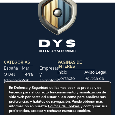
CATEGORÍAS
PÁGINAS DE
INTERÉS
España
Mar
Empresas
Inicio
Aviso Legal
OTAN
Tierra
y
Contacto
Política de
Internacional
Aire
Tecnología
Libros
Privacidad
Opinión
Libros
Ferias y
En Defensa y Seguridad utilizamos cookies propias y de
Política de
terceros para el correcto funcionamiento y visualización de
Eventos
Cookies
sitio web por parte del usuario, así como para analizar sus
Historia
preferencias y hábitos de navegación. Puede obtener más
información en nuestra
Política de Cookies
y configurar sus
preferencias, aceptar y rechazar nuestras cookies.