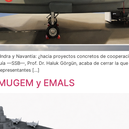
ndra y Navantia: ¿hacia proyectos concretos de cooperaci
uía —SSB—, Prof. Dr. Haluk Görgün, acaba de cerrar la que
representantes […]
es MUGEM y EMALS