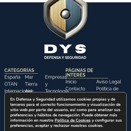
CATEGORÍAS
PÁGINAS DE
INTERÉS
España
Mar
Empresas
Inicio
Aviso Legal
OTAN
Tierra
y
Contacto
Política de
Internacional
Aire
Tecnología
Libros
Privacidad
Opinión
Libros
Ferias y
En Defensa y Seguridad utilizamos cookies propias y de
Política de
terceros para el correcto funcionamiento y visualización de
Eventos
Cookies
sitio web por parte del usuario, así como para analizar sus
Historia
preferencias y hábitos de navegación. Puede obtener más
información en nuestra
Política de Cookies
y configurar sus
preferencias, aceptar y rechazar nuestras cookies.