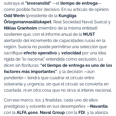
subraya el
“leveranstid”
—el
tiempo de entrega
—
como posible factor decisivo. En su artículo de opinión,
Odd Werin
(presidente de la
Kungliga
Örlogsmannasällskapet
, Real Sociedad Naval Sueca) y
Niklas Granholm
(miembro de la misma entidad)
sostienen que, con el informe anual de la
MUST
alertando del incremento de capacidades rusas en la
región, Suecia no puede permitirse una selección que
sacrifique
efecto operativo
y
velocidad
por una idea
rígida de “lo nacional” entendida como exclusión. Lo
dicen sin florituras:
“el tiempo de entrega es uno de los
factores más importantes”
, y la decisión —aún
pendiente— tendrá que cuadrar el círculo entre
soberanía y urgencia, sin que el círculo se convierta en
coartada, ni en otra cosa que no sirva al interés nacional.
Con ese marco, los 3 finalistas, cada uno de ellos
prestigioso y solvente en sus desempeños —
Navantia
con la
ALFA 4000
,
Naval Group
con la
FDI
, y la alianza