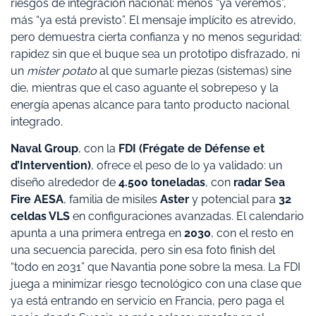
riesgos de integración nacional: menos “ya veremos”,
más “ya está previsto”. El mensaje implícito es atrevido,
pero demuestra cierta confianza y no menos seguridad:
rapidez sin que el buque sea un prototipo disfrazado, ni
un
mister potato
al que sumarle piezas (sistemas) sine
die, mientras que el caso aguante el sobrepeso y la
energía apenas alcance para tanto producto nacional
integrado.
Naval Group
, con la
FDI (Frégate de Défense et
d’Intervention)
, ofrece el peso de lo ya validado: un
diseño alrededor de
4.500 toneladas
, con
radar Sea
Fire AESA
, familia de misiles
Aster
y potencial para
32
celdas VLS
en configuraciones avanzadas. El calendario
apunta a una primera entrega en
2030
, con el resto en
una secuencia parecida, pero sin esa foto finish del
“todo en 2031” que Navantia pone sobre la mesa. La FDI
juega a minimizar riesgo tecnológico con una clase que
ya está entrando en servicio en Francia, pero paga el