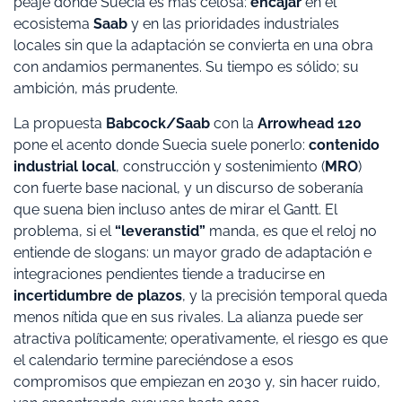
peaje donde Suecia es más celosa:
encajar
en el
ecosistema
Saab
y en las prioridades industriales
locales sin que la adaptación se convierta en una obra
con andamios permanentes. Su tiempo es sólido; su
ambición, más prudente.
La propuesta
Babcock/Saab
con la
Arrowhead 120
pone el acento donde Suecia suele ponerlo:
contenido
industrial local
, construcción y sostenimiento (
MRO
)
con fuerte base nacional, y un discurso de soberanía
que suena bien incluso antes de mirar el Gantt. El
problema, si el
“leveranstid”
manda, es que el reloj no
entiende de slogans: un mayor grado de adaptación e
integraciones pendientes tiende a traducirse en
incertidumbre de plazos
, y la precisión temporal queda
menos nítida que en sus rivales. La alianza puede ser
atractiva políticamente; operativamente, el riesgo es que
el calendario termine pareciéndose a esos
compromisos que empiezan en 2030 y, sin hacer ruido,