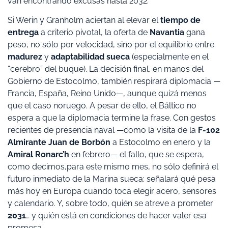
van encontrando excusas hasta 2032.
Si Werin y Granholm aciertan al elevar el
tiempo de
entrega
a criterio pivotal, la oferta de
Navantia
gana
peso, no sólo por velocidad, sino por el equilibrio entre
madurez
y
adaptabilidad sueca
(especialmente en el
“cerebro” del buque). La decisión final, en manos del
Gobierno de Estocolmo, también respirará diplomacia —
Francia, España, Reino Unido—, aunque quizá menos
que el caso noruego. A pesar de ello, el Báltico no
espera a que la diplomacia termine la frase. Con gestos
recientes de presencia naval —como la visita de la
F-102
Almirante Juan de Borbón
a Estocolmo en enero y la
Amiral Ronarc’h
en febrero— el fallo, que se espera,
como decimos,para este mismo mes, no sólo definirá el
futuro inmediato de la Marina sueca: señalará qué pesa
más hoy en Europa cuando toca elegir acero, sensores
y calendario. Y, sobre todo, quién se atreve a prometer
2031
… y quién está en condiciones de hacer valer esa
promesa.