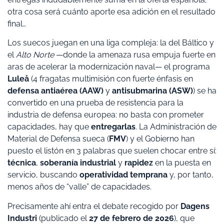
otra cosa será cuánto aporte esa adición en el resultado
final…
Los suecos juegan en una liga compleja: la del Báltico y
el
Alto Norte
—donde la amenaza rusa empuja fuerte en
aras de acelerar la modernización naval— el programa
Luleå
(4 fragatas multimisión con fuerte énfasis en
defensa antiaérea (AAW)
y
antisubmarina (ASW)
) se ha
convertido en una prueba de resistencia para la
industria de defensa europea: no basta con prometer
capacidades, hay que
entregarlas
. La Administración de
Material de Defensa sueca (
FMV
) y el Gobierno han
puesto el listón en 3 palabras que suelen chocar entre sí:
técnica
,
soberanía industrial
y
rapidez
en la puesta en
servicio, buscando
operatividad temprana
y, por tanto,
menos años de “valle” de capacidades.
Precisamente ahí entra el debate recogido por
Dagens
Industri
(publicado el
27 de febrero de 2026
), que