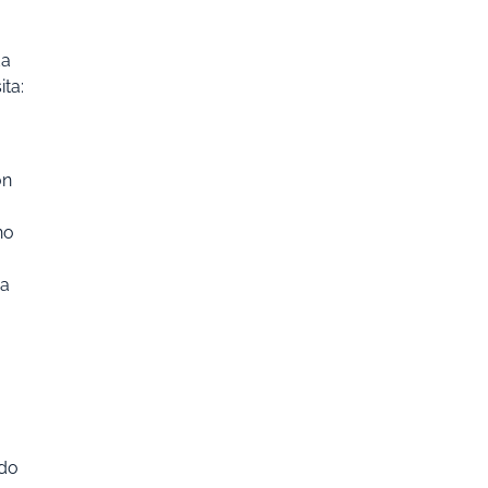
da
ita:
ón
no
ia
ndo