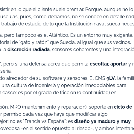
istir en lo que el cliente suele premiar. Porque, aunque no lo
minúsculas, pues, como decíamos, no se conoce en detalle na
 trabajo de estudio de lo que la Institución naval sueca neces
a, pero tampoco es el Atlántico. Es un entorno muy exigente,
historial de “gato y ratón” que Suecia, al igual que sus vecinos,
a la
discreción radiada
, sensores coherentes y una integraci
”, pero sí una defensa aérea que permita
escoltar, aportar
y 
seria.
ndo alrededor de su software y sensores. El CMS
9LV
, la famil
una cultura de ingeniería y operación innegociables para
 casco: es por el grado de fricción (o continuidad) en
ción, MRO (mantenimiento y reparación), soporte en
ciclo de
edir permiso cada vez que haya que modificar algo.
jor: no es “Francia vs España”; es
diseño ya maduro y muy
ovedosa -en el sentido opuesto al riesgo-, y ambos intenta