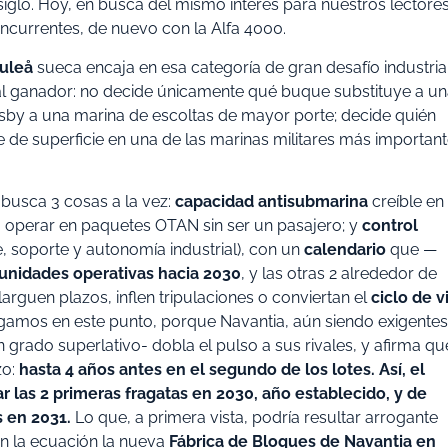
iglo. Hoy, en busca del mismo interés para nuestros lectores
oncurrentes, de nuevo con la Alfa 4000.
uleå
sueca encaja en esa categoría de gran desafío industrial
al ganador: no decide únicamente qué buque substituye a u
sby a una marina de escoltas de mayor porte; decide quién
de superficie en una de las marinas militares más importan
a busca 3 cosas a la vez:
capacidad antisubmarina
creíble en
a operar en paquetes OTAN sin ser un pasajero; y
control
, soporte y autonomía industrial), con un
calendario
que —
 unidades operativas hacia 2030
, y las otras 2 alrededor de
arguen plazos, inflen tripulaciones o conviertan el
ciclo de v
gamos en este punto, porque Navantia, aún siendo exigentes
 grado superlativo- dobla el pulso a sus rivales, y afirma qu
zo:
hasta 4 años antes en el segundo de los lotes. Así, el
ar las 2 primeras fragatas en 2030, año establecido, y de
 en 2031.
Lo que, a primera vista, podría resultar arrogante
en la ecuación la nueva
Fábrica de Bloques de Navantia en