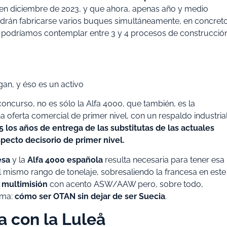
en diciembre de 2023, y que ahora, apenas año y medio
 podrán fabricarse varios buques simultáneamente, en concreto
, podríamos contemplar entre 3 y 4 procesos de construcció
an, y éso es un activo
concurso, no es sólo la Alfa 4000, que también, es la
a oferta comercial de primer nivel, con un respaldo industria
 5 los años de entrega de las substitutas de las actuales
pecto decisorio de primer nivel.
esa
y la
Alfa 4000 española
resulta necesaria para tener esa
el mismo rango de tonelaje, sobresaliendo la francesa en este
r
multimisión
con acento ASW/AAW pero, sobre todo,
ema:
cómo ser OTAN sin dejar de ser Suecia
.
 con la Luleå