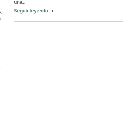
una...
Seguir leyendo
,
n
l