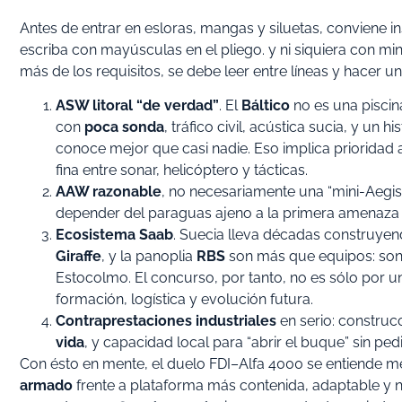
Antes de entrar en esloras, mangas y siluetas, conviene ins
escriba con mayúsculas en el pliego. y ni siquiera con 
más de los requisitos, se debe leer entre líneas y hacer un
ASW litoral “de verdad”
. El
Báltico
no es una piscin
con
poca sonda
, tráfico civil, acústica sucia, y un 
conoce mejor que casi nadie. Eso implica prioridad 
fina entre sonar, helicóptero y tácticas.
AAW razonable
, no necesariamente una “mini-Aegis
depender del paraguas ajeno a la primera amenaza 
Ecosistema Saab
. Suecia lleva décadas construye
Giraffe
, y la panoplia
RBS
son más que equipos: son 
Estocolmo. El concurso, por tanto, no es sólo por un
formación, logística y evolución futura.
Contraprestaciones industriales
en serio: construc
vida
, y capacidad local para “abrir el buque” sin p
Con ésto en mente, el duelo FDI–Alfa 4000 se entiende me
armado
frente a plataforma más contenida, adaptable y n