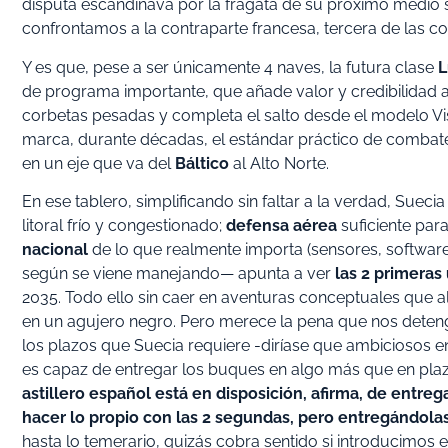
disputa escandinava por la fragata de su próximo medio s
confrontamos a la contraparte francesa, tercera de las c
Y es que, pese a ser únicamente 4 naves, la futura clase
L
de programa importante, que añade valor y credibilidad 
corbetas pesadas y completa el salto desde el modelo Vi
marca, durante décadas, el estándar práctico de combate 
en un eje que va del
Báltico
al Alto Norte.
En ese tablero, simplificando sin faltar a la verdad, Sueci
litoral frío y congestionado;
defensa aérea
suficiente par
nacional
de lo que realmente importa (sensores, software
según se viene manejando— apunta a ver
las 2 primeras
2035. Todo ello sin caer en aventuras conceptuales que al
en un agujero negro. Pero merece la pena que nos deten
los plazos que Suecia requiere -diríase que ambiciosos en
es capaz de entregar los buques en algo más que en pla
astillero español está en disposición, afirma, de entreg
hacer lo propio con las 2 segundas, pero
entregándolas
hasta lo temerario, quizás cobra sentido si introducimos 