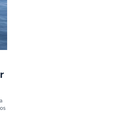
r
na
los