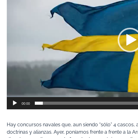
00:00
Hay concursos navales que, aun siendo “sólo” 4 cascos, a
doctrinas y alianzas. Ayer, poníamos frente a frente a la