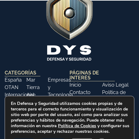
CATEGORÍAS
PÁGINAS DE
INTERÉS
España
Mar
Empresas
Inicio
Aviso Legal
OTAN
Tierra
y
Contacto
Política de
Internacional
Aire
Tecnología
Libros
Privacidad
Opinión
Libros
Ferias y
En Defensa y Seguridad utilizamos cookies propias y de
Política de
terceros para el correcto funcionamiento y visualización de
Eventos
sitio web por parte del usuario, así como para analizar sus
Cookies
Historia
preferencias y hábitos de navegación. Puede obtener más
información en nuestra
Política de Cookies
y configurar sus
preferencias, aceptar y rechazar nuestras cookies.