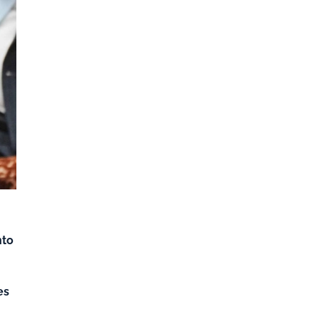
nto
es