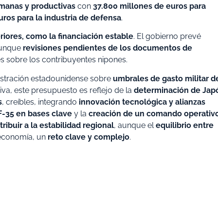
umanas y productivas
con
37.800 millones de euros para
uros para la industria de defensa
.
riores, como la financiación estable
. El gobierno prevé
aunque
revisiones pendientes de los documentos de
s sobre los contribuyentes nipones.
nistración estadounidense sobre
umbrales de gasto militar d
iva, este presupuesto es reflejo de la
determinación de Jap
s
, creíbles, integrando
innovación tecnológica y alianzas
F-35 en bases clave
y la
creación de un comando operativ
ibuir a la estabilidad regional
, aunque el
equilibrio entre
economía, un
reto clave y complejo
.