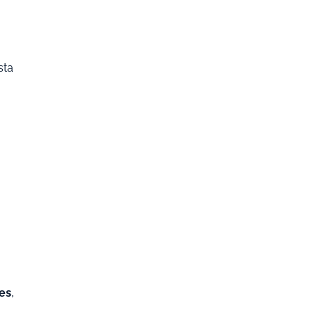
sta
es
,