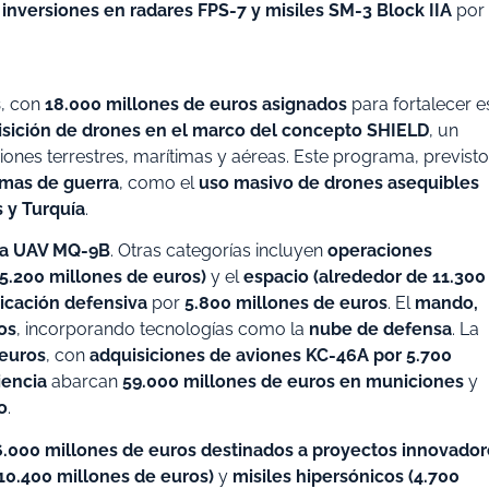
n
inversiones en radares FPS-7 y misiles SM-3 Block IIA
por
s
, con
18.000 millones de euros asignados
para fortalecer e
uisición de drones en el marco del concepto SHIELD
, un
ones terrestres, marítimas y aéreas. Este programa, previsto
mas de guerra
, como el
uso masivo de drones asequibles
s y Turquía
.
ara UAV MQ-9B
. Otras categorías incluyen
operaciones
5.200 millones de euros)
y el
espacio (alrededor de 11.300
icación defensiva
por
5.800 millones de euros
. El
mando,
os
, incorporando tecnologías como la
nube de defensa
. La
 euros
, con
adquisiciones de aviones KC-46A por 5.700
iencia
abarcan
59.000 millones de euros en municiones
y
o
.
6.000 millones de euros destinados a proyectos innovador
10.400 millones de euros)
y
misiles hipersónicos (4.700