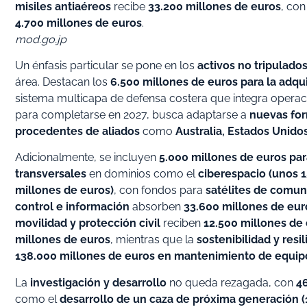
misiles antiaéreos
recibe
33.200 millones de euros
, co
4.700 millones de euros
.
mod.go.jp
Un énfasis particular se pone en los
activos no tripulado
área. Destacan los
6.500 millones de euros para la adq
sistema multicapa de defensa costera que integra operaci
para completarse en 2027, busca adaptarse a
nuevas for
procedentes de aliados
como
Australia, Estados Unido
Adicionalmente, se incluyen
5.000 millones de euros p
transversales
en dominios como el
ciberespacio (unos 1
millones de euros)
, con fondos para
satélites de comun
control e información
absorben
33.600 millones de eur
movilidad y protección civil
reciben
12.500 millones de
millones de euros
, mientras que la
sostenibilidad y resil
138.000 millones de euros en mantenimiento de equip
La
investigación y desarrollo
no queda rezagada, con
4
como el
desarrollo de un caza de próxima generación (