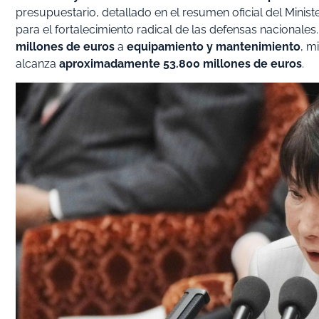
presupuestario, detallado en el resumen oficial del Ministe
para el fortalecimiento radical de las defensas nacionale
millones de euros
a
equipamiento y mantenimiento
, m
alcanza
aproximadamente 53.800 millones de euros
.