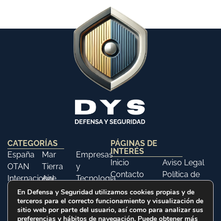
CATEGORÍAS
PÁGINAS DE
INTERÉS
España
Mar
Empresas
Inicio
Aviso Legal
OTAN
Tierra
y
Contacto
Política de
Internacional
Aire
Tecnología
Libros
Privacidad
Opinión
Libros
Ferias y
En Defensa y Seguridad utilizamos cookies propias y de
Política de
terceros para el correcto funcionamiento y visualización de
Eventos
Cookies
sitio web por parte del usuario, así como para analizar sus
Historia
preferencias y hábitos de navegación. Puede obtener más