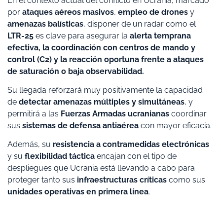
En el contexto actual del conflicto en Ucrania, marcado
por
ataques aéreos masivos
,
empleo de drones
y
amenazas balísticas
, disponer de un radar como el
LTR-25
es clave para asegurar la
alerta temprana
efectiva, la coordinación con centros de mando y
control (C2) y la reacción oportuna frente a ataques
de saturación o baja observabilidad.
Su llegada reforzará muy positivamente la capacidad
de
detectar amenazas múltiples y simultáneas
, y
permitirá a las
Fuerzas Armadas ucranianas
coordinar
sus
sistemas de defensa antiaérea
con mayor eficacia.
Además, su
resistencia a contramedidas electrónicas
y su
flexibilidad táctica
encajan con el tipo de
despliegues que Ucrania está llevando a cabo para
proteger tanto sus
infraestructuras críticas
como sus
unidades operativas en primera línea
.