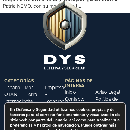
Patria NEMO, con su mortero de […]
CATEGORÍAS
PÁGINAS DE
INTERÉS
España
Mar
Empresas
Inicio
Aviso Legal
OTAN
Tierra
y
Contacto
Política de
Internacional
Aire
Tecnología
Libros
Privacidad
Opinión
Libros
Ferias y
En Defensa y Seguridad utilizamos cookies propias y de
Política de
terceros para el correcto funcionamiento y visualización de
Eventos
sitio web por parte del usuario, así como para analizar sus
Cookies
Historia
preferencias y hábitos de navegación. Puede obtener más