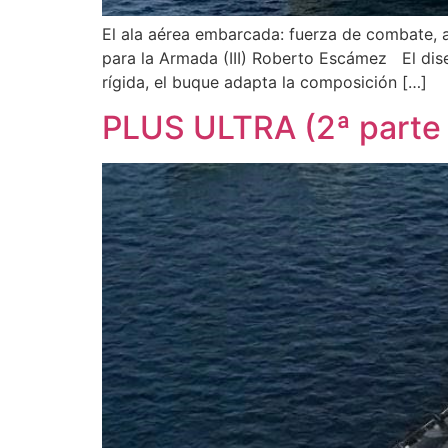
El ala aérea embarcada: fuerza de combate,
para la Armada (III) Roberto Escámez El diseñ
rígida, el buque adapta la composición […]
PLUS ULTRA (2ª part