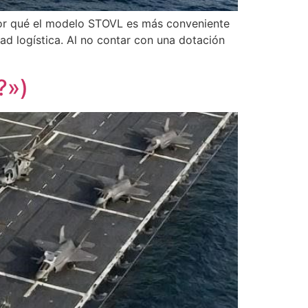
por qué el modelo STOVL es más conveniente
ad logística. Al no contar con una dotación
?»)