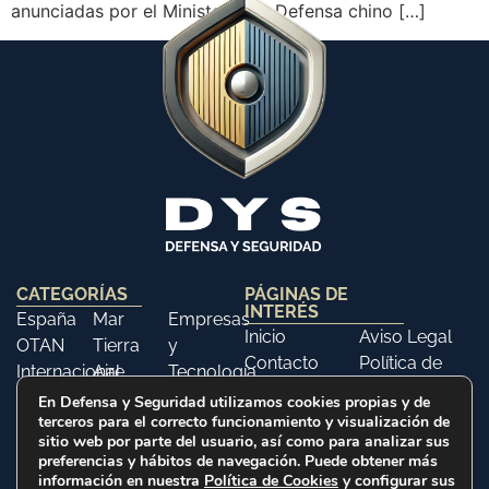
anunciadas por el Ministerio de Defensa chino […]
CATEGORÍAS
PÁGINAS DE
INTERÉS
España
Mar
Empresas
Inicio
Aviso Legal
OTAN
Tierra
y
Contacto
Política de
Internacional
Aire
Tecnología
Libros
Privacidad
Opinión
Libros
Ferias y
En Defensa y Seguridad utilizamos cookies propias y de
Política de
terceros para el correcto funcionamiento y visualización de
Eventos
Cookies
sitio web por parte del usuario, así como para analizar sus
Historia
preferencias y hábitos de navegación. Puede obtener más
información en nuestra
Política de Cookies
y configurar sus