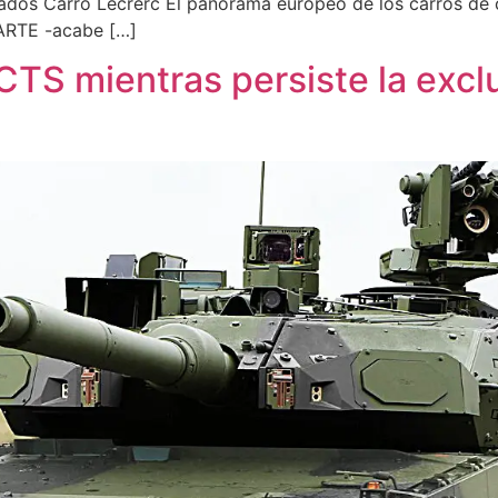
indados Carro Lecrerc El panorama europeo de los carros 
ARTE -acabe […]
SCTS mientras persiste la exc