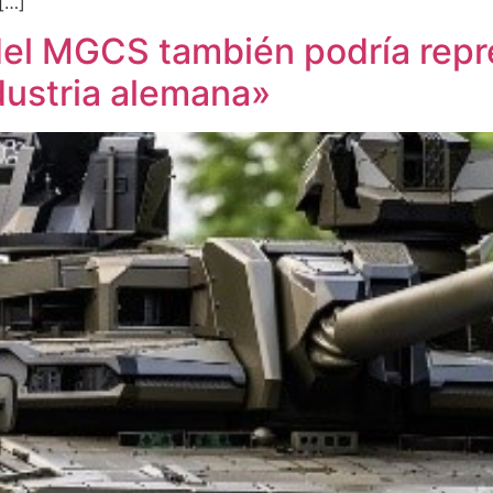
[…]
 del MGCS también podría repr
dustria alemana»