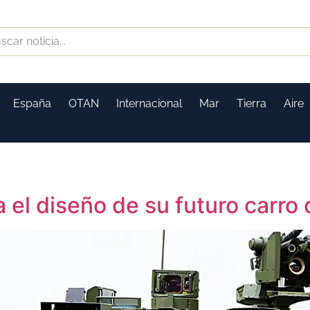
España
OTAN
Internacional
Mar
Tierra
Aire
 el diseño de su futuro carr