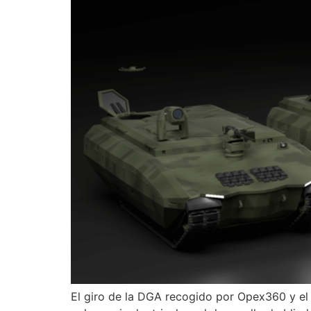
El giro de la DGA recogido por Opex360 y el a