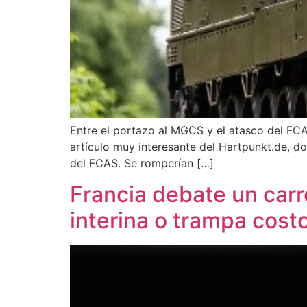
Entre el portazo al MGCS y el atasco del FCA
artículo muy interesante del Hartpunkt.de, d
del FCAS. Se romperían […]
Francia debate un carr
interina o trampa cost