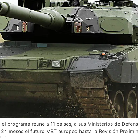
el programa reúne a 11 países, a sus Ministerios de Defen
olo 24 meses el futuro MBT europeo hasta la Revisión Preli