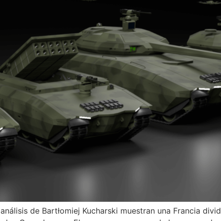
nálisis de Bartłomiej Kucharski muestran una Francia dividid