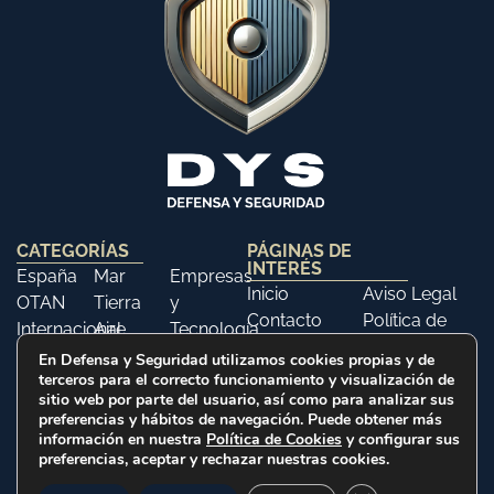
CATEGORÍAS
PÁGINAS DE
INTERÉS
España
Mar
Empresas
Inicio
Aviso Legal
OTAN
Tierra
y
Contacto
Política de
Internacional
Aire
Tecnología
Libros
Privacidad
Opinión
Libros
Ferias y
En Defensa y Seguridad utilizamos cookies propias y de
Política de
terceros para el correcto funcionamiento y visualización de
Eventos
Cookies
sitio web por parte del usuario, así como para analizar sus
Historia
preferencias y hábitos de navegación. Puede obtener más
información en nuestra
Política de Cookies
y configurar sus
preferencias, aceptar y rechazar nuestras cookies.
2025 © Defensa y Seguridad. Todos los derechos