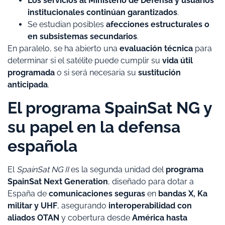
Los servicios al Ministerio de Defensa y usuarios
institucionales continúan garantizados
.
Se estudian posibles
afecciones estructurales o
en subsistemas secundarios
.
En paralelo, se ha abierto una
evaluación técnica
para
determinar si el satélite puede cumplir su
vida útil
programada
o si será necesaria su
sustitución
anticipada
.
El programa SpainSat NG y
su papel en la defensa
española
El
SpainSat NG II
es la segunda unidad del
programa
SpainSat Next Generation
, diseñado para dotar a
España de
comunicaciones seguras
en
bandas X, Ka
militar y UHF
, asegurando
interoperabilidad con
aliados OTAN
y cobertura desde
América hasta