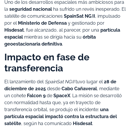
Uno de los desarrollos espaciales más ambiciosos para
la
seguridad nacional
ha sufrido un revés inesperado. El
satélite de comunicaciones
SpainSat NG II
, impulsado
por el
Ministerio de Defensa
y gestionado por
Hisdesat
, fue alcanzado, al parecer, por una
partícula
espacial
mientras se dirigía hacia su
órbita
geoestacionaria definitiva
.
Impacto en fase de
transferencia
El lanzamiento del
SpainSat NG II
tuvo lugar el
28 de
diciembre de 2025
desde
Cabo Cañaveral
, mediante
un cohete
Falcon 9
de
SpaceX
. La misión se desarrolló
con normalidad hasta que, ya en trayecto de
transferencia orbital, se produjo el incidente:
una
partícula espacial impactó contra la estructura del
satélite
, según ha comunicado
Hisdesat
.