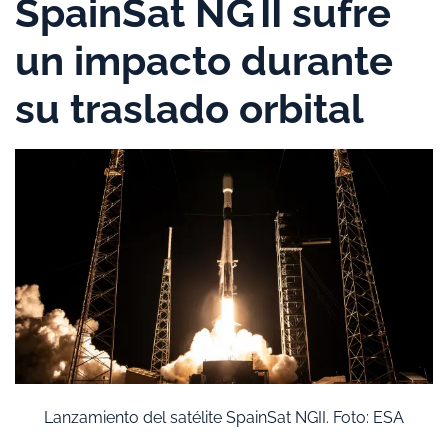
SpainSat NG II sufre
un impacto durante
su traslado orbital
Lanzamiento del satélite SpainSat NGII. Foto: ESA