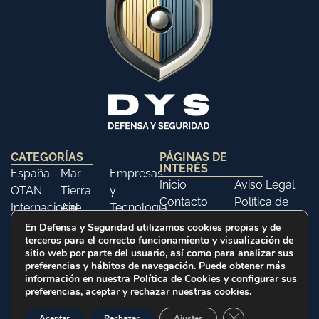
CATEGORÍAS
PÁGINAS DE
INTERÉS
España
Mar
Empresas
Inicio
Aviso Legal
OTAN
Tierra
y
Contacto
Política de
Internacional
Aire
Tecnología
Libros
Privacidad
Opinión
Libros
Ferias y
En Defensa y Seguridad utilizamos cookies propias y de
Política de
terceros para el correcto funcionamiento y visualización de
Eventos
sitio web por parte del usuario, así como para analizar sus
Cookies
Historia
preferencias y hábitos de navegación. Puede obtener más
información en nuestra
Política de Cookies
y configurar sus
preferencias, aceptar y rechazar nuestras cookies.
2025 © Defensa y Seguridad. Todos los derechos
Cerrar el banner d
Aceptar
Rechazar
Ajustes