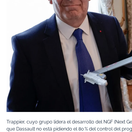
Trappier, cuyo grupo lidera el desarrollo del NGF (Next G
que Dassault no está pidiendo el 80 % del control del p