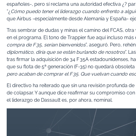
españoles-, pero sí reclama una autoridad efectiva ¿? par
“¿
Cómo puedo tener el liderazgo cuando enfrento a algui
que Airbus -especialmente desde Alemania y España- ejer
Tras sembrar de dudas y minas el camino del FCAS, otra v
en el programa. El tono de Trappier fue aquí incluso más d
compra de F 35, serían bienvenidos
”, aseguró. Pero, rehén
diplomático, diría que se están burlando de nosotros
”. L
tras firmar la adquisición de 34 F 35A estadounidenses, 
que su flota de 5ª generación (F-35) no quedará obsoleta 
pero acaban de comprar el F 35. Que vuelvan cuando esos a
El directivo ha reiterado que sin una revisión profunda d
de colapsar. Y aunque dice reafirmar su compromiso con e
el liderazgo de Dassault es, por ahora, nominal.