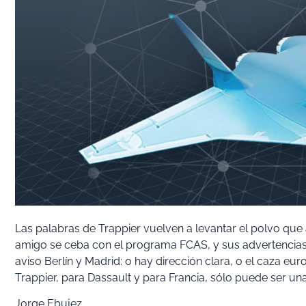
Las palabras de Trappier vuelven a levantar el polvo qu
amigo se ceba con el programa FCAS, y sus advertencia
aviso Berlín y Madrid: o hay dirección clara, o el caza eu
Trappier, para Dassault y para Francia, sólo puede ser un
Jorge Ebujez