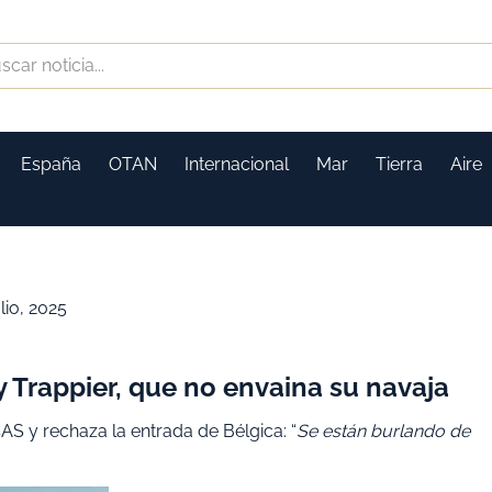
España
OTAN
Internacional
Mar
Tierra
Aire
lio, 2025
y Trappier, que no envaina su navaja
AS y rechaza la entrada de Bélgica: “
Se están burlando de