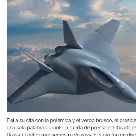
Fiel a su cita con la polémica y el verbo brusco, el preside
una sola palabra durante la rueda de prensa celebrada es
Dassault del primer semestre de 2025. El suyo fue un d