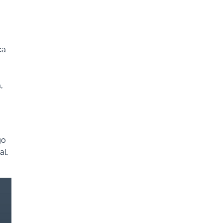
ca
,
go
al,