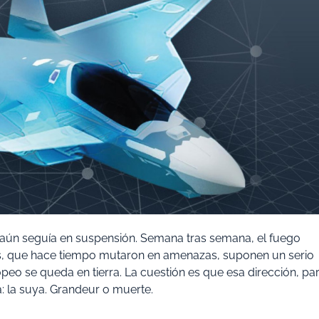
e aún seguía en suspensión. Semana tras semana, el fuego
s, que hace tiempo mutaron en amenazas, suponen un serio
ropeo se queda en tierra. La cuestión es que esa dirección, pa
a: la suya. Grandeur o muerte.