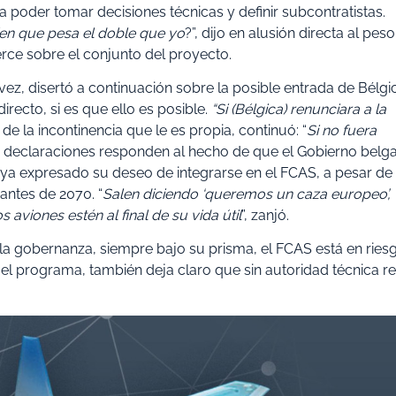
a poder tomar decisiones técnicas y definir subcontratistas.
en que pesa el doble que yo
?”, dijo en alusión directa al peso
ce sobre el conjunto del proyecto.
ez, disertó a continuación sobre la posible entrada de Bélgi
irecto, si es que ello es posible.
“Si (Bélgica) renunciara a la
 de la incontinencia que le es propia, continuó: “
Si no fuera
as declaraciones responden al hecho de que el Gobierno belga
haya expresado su deseo de integrarse en el FCAS, a pesar de
antes de 2070. “
Salen diciendo ‘queremos un caza europeo’,
viones estén al final de su vida útil
”, zanjó.
e la gobernanza, siempre bajo su prisma, el FCAS está en ries
l programa, también deja claro que sin autoridad técnica re