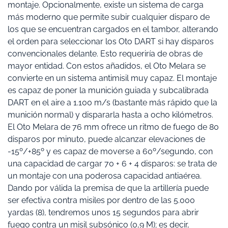
montaje. Opcionalmente, existe un sistema de carga
más moderno que permite subir cualquier disparo de
los que se encuentran cargados en el tambor, alterando
el orden para seleccionar los Oto DART si hay disparos
convencionales delante. Esto requeriría de obras de
mayor entidad. Con estos añadidos, el Oto Melara se
convierte en un sistema antimisil muy capaz. El montaje
es capaz de poner la munición guiada y subcalibrada
DART en el aire a 1.100 m/s (bastante más rápido que la
munición normal) y dispararla hasta a ocho kilómetros.
El Oto Melara de 76 mm ofrece un ritmo de fuego de 80
disparos por minuto, puede alcanzar elevaciones de
-15º/+85º y es capaz de moverse a 60º/segundo, con
una capacidad de cargar 70 + 6 + 4 disparos: se trata de
un montaje con una poderosa capacidad antiaérea.
Dando por válida la premisa de que la artillería puede
ser efectiva contra misiles por dentro de las 5.000
yardas (8), tendremos unos 15 segundos para abrir
fuego contra un misil subsónico (0,9 M); es decir,