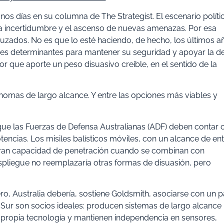
os días en su columna de The Strategist. El escenario políti
la incertidumbre y el ascenso de nuevas amenazas. Por esa
ados. No es que lo esté haciendo, de hecho, los últimos a
des determinantes para mantener su seguridad y apoyar la d
or que aporte un peso disuasivo creíble, en el sentido de la
nomas de largo alcance. Y entre las opciones más viables y
que las Fuerzas de Defensa Australianas (ADF) deben contar 
ncias. Los misiles balísticos móviles, con un alcance de en
y gran capacidad de penetración cuando se combinan con
spliegue no reemplazaría otras formas de disuasión, pero
o, Australia debería, sostiene Goldsmith, asociarse con un p
 Sur son socios ideales: producen sistemas de largo alcance 
 propia tecnología y mantienen independencia en sensores,