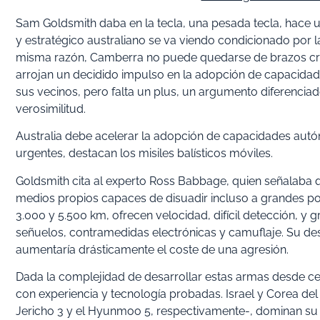
Sam Goldsmith daba en la tecla, una pesada tecla, hace un
y estratégico australiano se va viendo condicionado por 
misma razón, Camberra no puede quedarse de brazos cruz
arrojan un decidido impulso en la adopción de capacida
sus vecinos, pero falta un plus, un argumento diferenciad
verosimilitud.
Australia debe acelerar la adopción de capacidades autó
urgentes, destacan los misiles balísticos móviles.
Goldsmith cita al experto Ross Babbage, quien señalaba 
medios propios capaces de disuadir incluso a grandes pote
3.000 y 5.500 km, ofrecen velocidad, difícil detección, 
señuelos, contramedidas electrónicas y camuflaje. Su de
aumentaría drásticamente el coste de una agresión.
Dada la complejidad de desarrollar estas armas desde cer
con experiencia y tecnología probadas. Israel y Corea del
Jericho 3 y el Hyunmoo 5, respectivamente-, dominan su