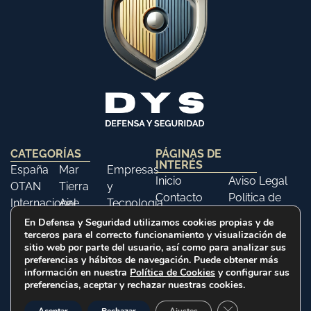
CATEGORÍAS
PÁGINAS DE
INTERÉS
España
Mar
Empresas
Inicio
Aviso Legal
OTAN
Tierra
y
Contacto
Política de
Internacional
Aire
Tecnología
Libros
Privacidad
Opinión
Libros
Ferias y
En Defensa y Seguridad utilizamos cookies propias y de
Política de
terceros para el correcto funcionamiento y visualización de
Eventos
sitio web por parte del usuario, así como para analizar sus
Cookies
Historia
preferencias y hábitos de navegación. Puede obtener más
información en nuestra
Política de Cookies
y configurar sus
preferencias, aceptar y rechazar nuestras cookies.
2025 © Defensa y Seguridad. Todos los derechos
Cerrar el banner d