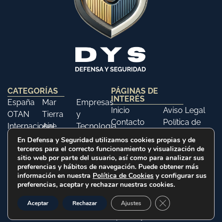
CATEGORÍAS
PÁGINAS DE
INTERÉS
España
Mar
Empresas
Inicio
Aviso Legal
OTAN
Tierra
y
Contacto
Política de
Internacional
Aire
Tecnología
Libros
Privacidad
Opinión
Libros
Ferias y
En Defensa y Seguridad utilizamos cookies propias y de
Política de
terceros para el correcto funcionamiento y visualización de
Eventos
Cookies
sitio web por parte del usuario, así como para analizar sus
Historia
preferencias y hábitos de navegación. Puede obtener más
información en nuestra
Política de Cookies
y configurar sus
preferencias, aceptar y rechazar nuestras cookies.
2025 © Defensa y Seguridad. Todos los derechos
Cerrar el banner d
Aceptar
Rechazar
Ajustes
reservados
Web realizada por Citysem