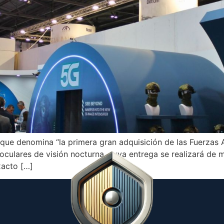
que denomina “la primera gran adquisición de las Fuerzas
noculares de visión nocturna, cuya entrega se realizará de
xacto […]