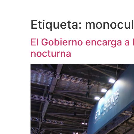
Etiqueta:
monocul
El Gobierno encarga a 
nocturna