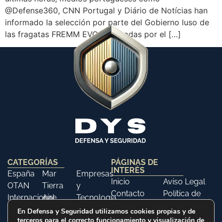
@Defense360, CNN Portugal y Diário de Notícias han
informado la selección por parte del Gobierno luso de
las fragatas FREMM EVO, fabricadas por el […]
CATEGORÍAS
PÁGINAS DE
INTERÉS
España
Mar
Empresas
Inicio
Aviso Legal
OTAN
Tierra
y
Contacto
Política de
Internacional
Aire
Tecnología
Libros
Privacidad
Opinión
Libros
Ferias y
En Defensa y Seguridad utilizamos cookies propias y de
Política de
terceros para el correcto funcionamiento y visualización de
Eventos